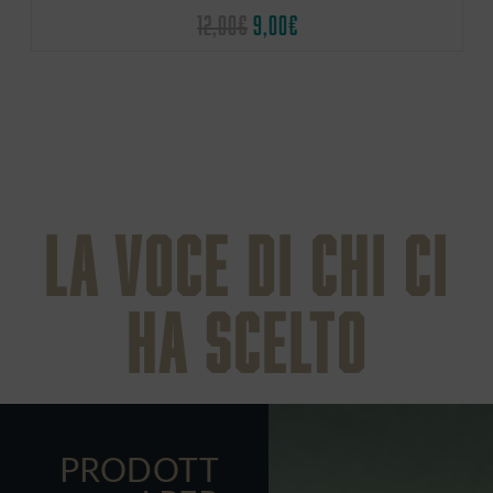
12,00
€
9,00
€
La voce di chi ci
ha scelto
PRODOTT