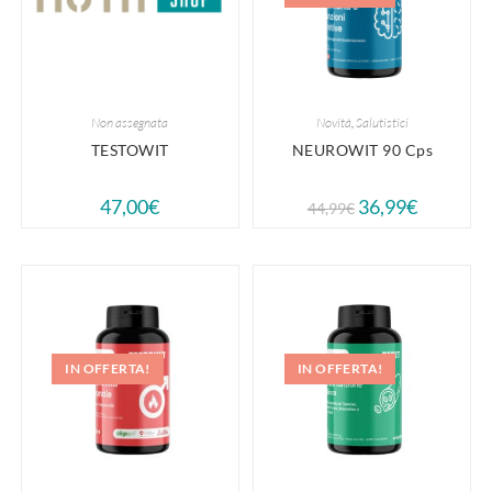
Non assegnata
Novità
,
Salutistici
TESTOWIT
NEUROWIT 90 Cps
47,00
€
36,99
€
44,99
€
IN OFFERTA!
IN OFFERTA!