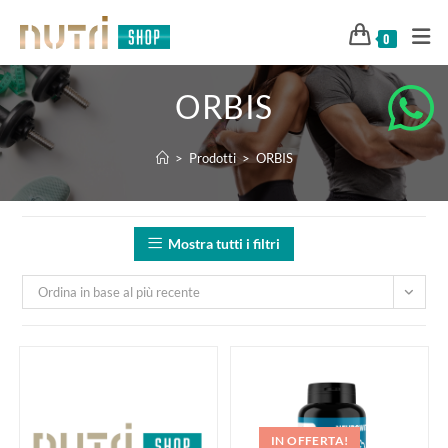
0
ORBIS
>
Prodotti
>
ORBIS
Mostra tutti i filtri
Ordina in base al più recente
IN OFFERTA!