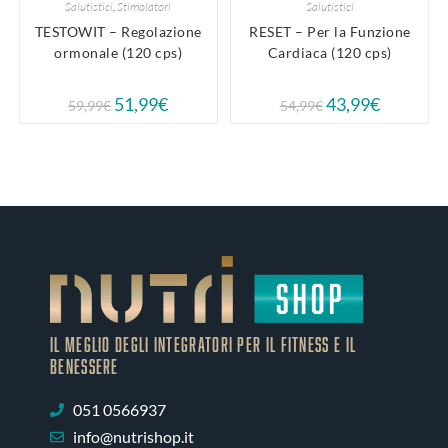
Salutistici
,
Stimolatori
Salutistici
TESTOWIT – Regolazione
RESET – Per la Funzione
ormonale (120 cps)
Cardiaca (120 cps)
51,99
€
43,99
€
59,99
€
54,99
€
IL MEGLIO DEGLI Integratori PER IL FITNESS E IL
BENESSERE
051 0566937
info@nutrishop.it