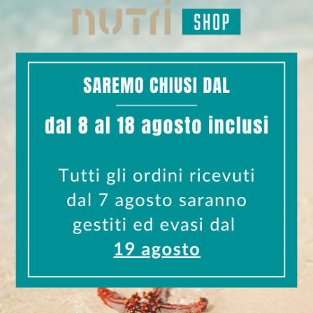
enth.) corteccia e.s. (D/E: 4/1); RedNite™ [Barbabietola Ro
 allo 0,5% in beta-ecdysterone; Fieno Greco (
Trigonella f
a somnifera
(L.) Dunal.) radice e.s. tit. al 5% in withanolidi
5% in procianidine oligomeriche (OPCs)]; agente antiagglomer
ne; colecalciferolo; acetato di D-alfa-tocoferile; acido bori
a. Gli integratori alimentari non vanno intesi come sostituti
iore a 3 anni.
alutano
hop
RESO GARANTITO
NTI SICURI