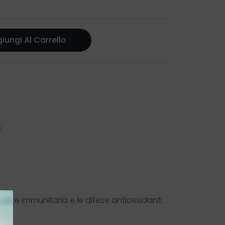
iungi Al Carrello
.
alute immunitaria e le difese antiossidanti.