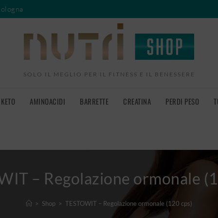
Bologna
SOLO IL MEGLIO PER IL FITNESS E IL BENESSERE
KETO
AMINOACIDI
BARRETTE
CREATINA
PERDI PESO
T
IT – Regolazione ormonale (1
>
Shop
>
TESTOWIT – Regolazione ormonale (120 cps)