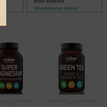
POST VENDITA
WhatsApp, email, telefono
utistici
,
Stimolatori
,
Vitamine e
Energetici
,
Salutistici
,
Stimolatori
,
Vitamine e
Minerali
Minerali