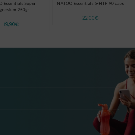
 Essentials Super
NATOO Essentials 5-HTP 90 caps
gnesium 250gr
22,00
€
19,90
€