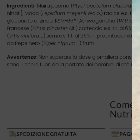
Ingredienti:
Muira puama (
Ptychopetalum olacoides
B
nitrati]; Maca (
Lepidium meyenii
Walp.) radice e.s. tit.
gluconato di zinco; KSM-66® [Ashwagandha (
Withani
Francese (
Pinus pinaster
Ait.) corteccia e.s. tit. al 6
(
Vitis vinifera
L.) semi e.s. tit. al 95% in proantocianidi
da Pepe nero (
Piper nigrum
L.) frutti.
Avvertenze:
Non superare la dose giornaliera consigliat
sano. Tenere fuori dalla portata dei bambini di età infer
Come v
Nutris
SPEDIZIONE GRATUITA
PAGAME