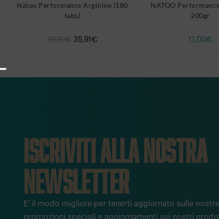
Nätoo Performance Arginine (180
NATOO Performance
tabs)
200gr
35,91
€
17,00
€
39,90
€
ISCRIVITI ALLA NOSTRA
NEWSLETTER
E’ il modo migliore per tenerti aggiornato sulle nostre 
promozioni speciali e aggiornamenti sui nostri prodot