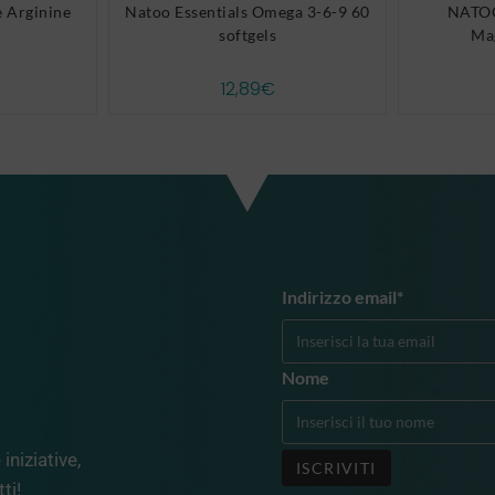
 Arginine
Natoo Essentials Omega 3-6-9 60
NATOO
softgels
Ma
12,89
€
Indirizzo email*
Nome
iniziative,
ti!