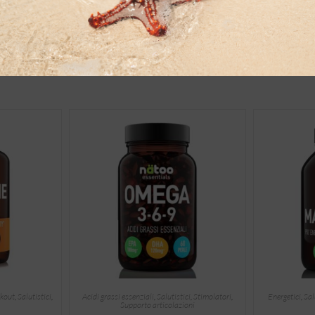
gliori piattaforme
entro 10 giorni
odi di pagamento
Info Resi e Cambi
kout
,
Salutistici
,
Acidi grassi essenziali
,
Salutistici
,
Stimolatori
,
Energetici
,
Sal
Supporto articolazioni