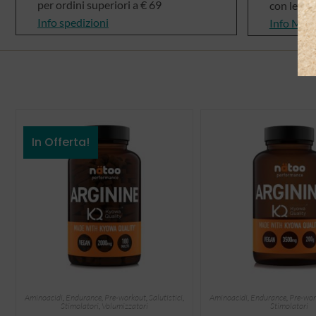
per ordini superiori a € 69
con le mi
Info spedizioni
Info Met
In Offerta!
Aminoacidi
,
Endurance
,
Pre-workout
,
Salutistici
,
Aminoacidi
,
Endurance
,
Pre-wor
Stimolatori
,
Volumizzatori
Stimolatori