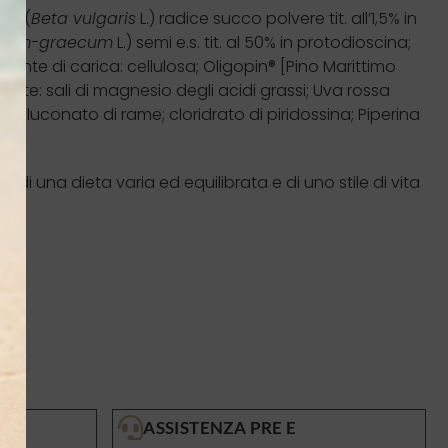
ssa (
Beta vulgaris
L.) radice succo polvere tit. all’1,5% in
oenum-graecum
L.) semi e.s. tit. al 50% in protodioscina;
]; agente di carica: cellulosa; Oligopin® [Pino Marittimo
ante: sali di magnesio degli acidi grassi; Uva rossa
co; gluconato di rame; cloridrato di piridossina; Piperina
 di una dieta varia ed equilibrata e di uno stile di vita
ASSISTENZA PRE E