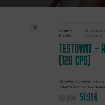
Categorie
Salutistici
,
Stimo
🔍
Etichette
regolazione or
TESTOWIT – 
(120 cps)
Risveglia la tua energia e vita
potenziata con Muira Puama, 
51,99
€
59,99
€