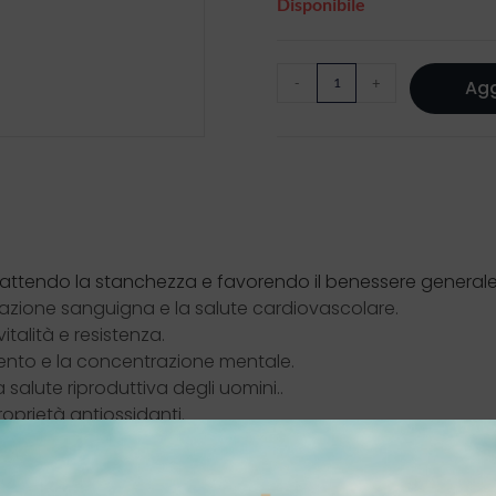
Disponibile
-
+
Agg
mbattendo la stanchezza e favorendo il benessere generale
rcolazione sanguigna e la salute cardiovascolare.
italità e resistenza.
amento e la concentrazione mentale.
 salute riproduttiva degli uomini..
oprietà antiossidanti.
rie funzioni corporee, tra cui la regolazione ormonale, la s
 da 2 a 4 capsule al giorno con abbondante acqua.