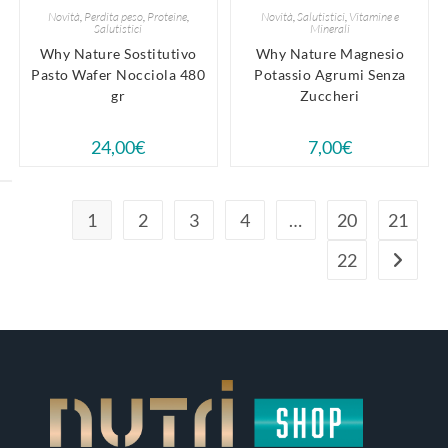
Novità
,
Perdita peso
,
Proteine
,
Novità
,
Salutistici
,
Vitamine e
Salutistici
Minerali
Why Nature Sostitutivo
Why Nature Magnesio
Pasto Wafer Nocciola 480
Potassio Agrumi Senza
gr
Zuccheri
24,00
€
7,00
€
1
2
3
4
…
20
21
22