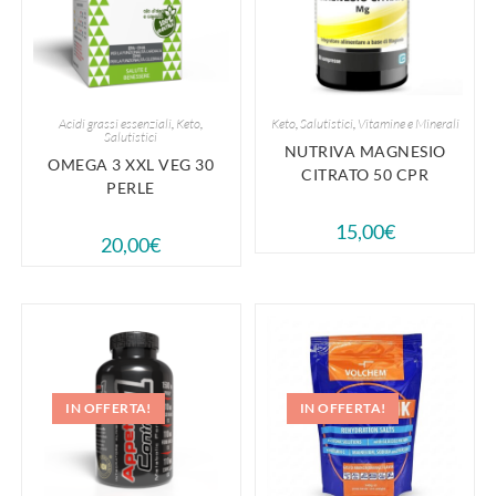
Acidi grassi essenziali
,
Keto
,
Keto
,
Salutistici
,
Vitamine e Minerali
Salutistici
NUTRIVA MAGNESIO
OMEGA 3 XXL VEG 30
CITRATO 50 CPR
PERLE
15,00
€
20,00
€
IN OFFERTA!
IN OFFERTA!