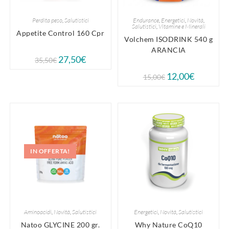
Perdita peso
,
Salutistici
Endurance
,
Energetici
,
Novità
,
Salutistici
,
Vitamine e Minerali
Appetite Control 160 Cpr
Volchem ISODRINK 540 g
ARANCIA
27,50
€
35,50
€
12,00
€
15,00
€
IN OFFERTA!
Aminoacidi
,
Novità
,
Salutistici
Energetici
,
Novità
,
Salutistici
Natoo GLYCINE 200 gr.
Why Nature CoQ10