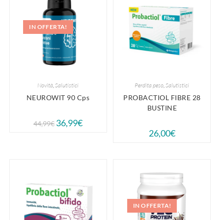
IN OFFERTA!
Novità
,
Salutistici
Perdita peso
,
Salutistici
NEUROWIT 90 Cps
PROBACTIOL FIBRE 28
BUSTINE
36,99
€
44,99
€
26,00
€
IN OFFERTA!