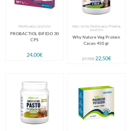
Perdita peso
,
Salutistici
Keto
,
Novità
,
Perdita peso
,
Proteine
,
Salutistici
PROBACTIOL BIFIDO 30
Why Nature Veg Protein
CPS
Cacao 450 gr
24,00
€
22,50
€
27,90
€