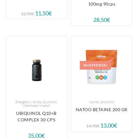
100mg 90cps
11,50
€
12,90
€
28,50
€
IN OFFERTA!
Energetici
,
Novità
,
Salutistici
,
Novità
,
Salutistici
Vitamine e Minerali
NATOO BETAINE 200 GR
UBIQUINOL Q10+B
COMPLEX 30 CPS
13,00
€
14,90
€
35,00
€