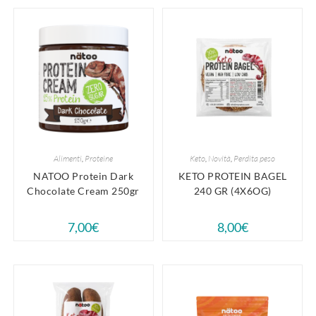
Alimenti
,
Proteine
Keto
,
Novità
,
Perdita peso
NATOO Protein Dark
KETO PROTEIN BAGEL
Chocolate Cream 250gr
240 GR (4X6OG)
7,00
€
8,00
€