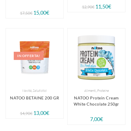
11,50
€
12,90
€
15,00
€
17,50
€
IN OFFERTA!
Novità
,
Salutistici
Alimenti
,
Proteine
NATOO BETAINE 200 GR
NATOO Protein Cream
White Chocolate 250gr
13,00
€
14,90
€
7,00
€