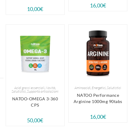
16,00
€
10,00
€
Acidi grassi essenziali
,
Novità
,
Aminoacidi
,
Energetici
,
Salutistici
Salutistici
,
Supporto articolazioni
NATOO Performance
NATOO-OMEGA 3-360
Arginine 1000mg 90tabs
CPS
16,00
€
50,00
€