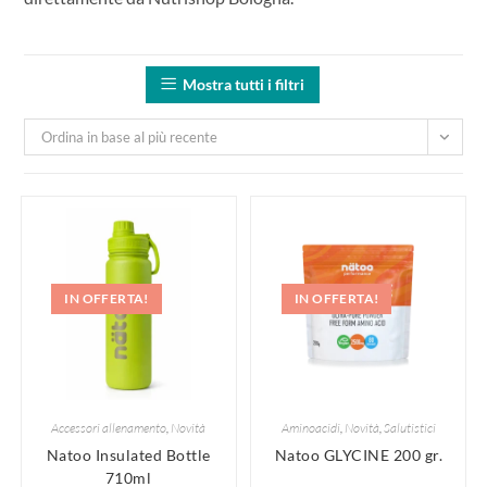
Mostra tutti i filtri
Ordina in base al più recente
IN OFFERTA!
IN OFFERTA!
Accessori allenamento
,
Novità
Aminoacidi
,
Novità
,
Salutistici
Natoo Insulated Bottle
Natoo GLYCINE 200 gr.
710ml