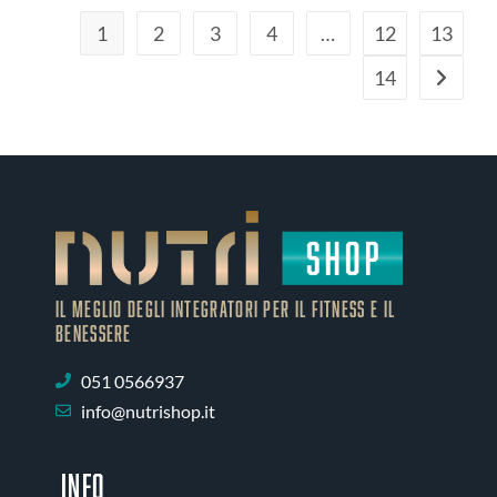
1
2
3
4
…
12
13
14
IL MEGLIO DEGLI Integratori PER IL FITNESS E IL
BENESSERE
051 0566937
info@nutrishop.it
INFO