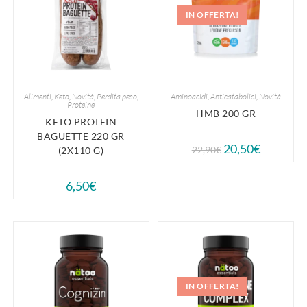
IN OFFERTA!
Alimenti
,
Keto
,
Novità
,
Perdita peso
,
Aminoacidi
,
Anticatabolici
,
Novità
Proteine
HMB 200 GR
KETO PROTEIN
BAGUETTE 220 GR
20,50
€
22,90
€
(2X110 G)
6,50
€
IN OFFERTA!