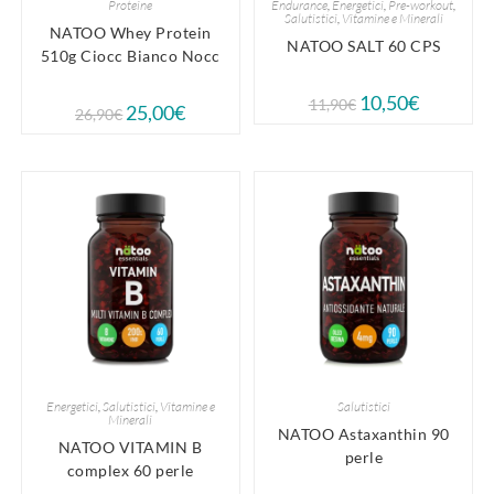
Proteine
Endurance
,
Energetici
,
Pre-workout
,
Salutistici
,
Vitamine e Minerali
NATOO Whey Protein
NATOO SALT 60 CPS
510g Ciocc Bianco Nocc
10,50
€
11,90
€
25,00
€
26,90
€
Energetici
,
Salutistici
,
Vitamine e
Salutistici
Minerali
NATOO Astaxanthin 90
NATOO VITAMIN B
perle
complex 60 perle