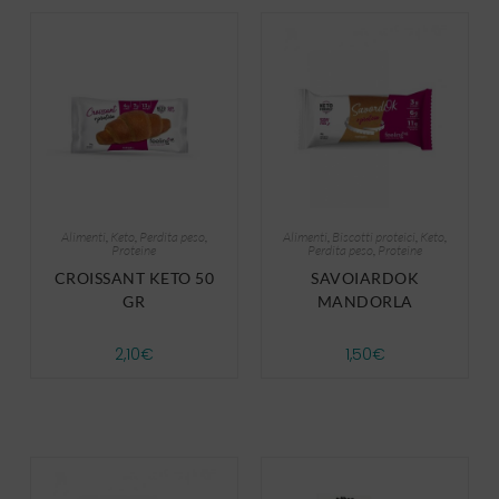
Alimenti
,
Keto
,
Perdita peso
,
Alimenti
,
Biscotti proteici
,
Keto
,
Proteine
Perdita peso
,
Proteine
CROISSANT KETO 50
SAVOIARDOK
GR
MANDORLA
2,10
€
1,50
€