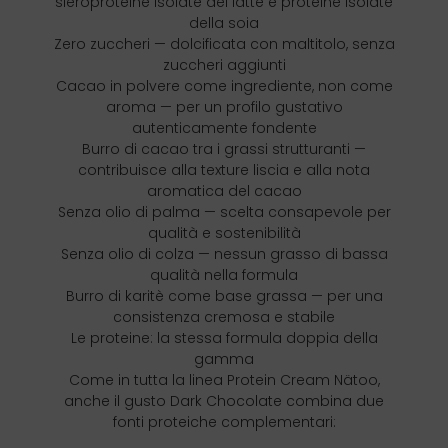
sieroproteine isolate del latte e proteine isolate
della soia
Zero zuccheri — dolcificata con maltitolo, senza
zuccheri aggiunti
Cacao in polvere come ingrediente, non come
aroma — per un profilo gustativo
autenticamente fondente
Burro di cacao tra i grassi strutturanti —
contribuisce alla texture liscia e alla nota
aromatica del cacao
Senza olio di palma — scelta consapevole per
qualità e sostenibilità
Senza olio di colza — nessun grasso di bassa
qualità nella formula
Burro di karitè come base grassa — per una
consistenza cremosa e stabile
Le proteine: la stessa formula doppia della
gamma
Come in tutta la linea Protein Cream Nätoo,
anche il gusto Dark Chocolate combina due
fonti proteiche complementari: