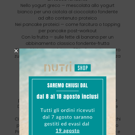
Nello yogurt greco — mescolata allo yogurt
bianco per una ciotola al cioccolato fondente
ad alto contenuto proteico
Nei pancake proteici — come farcitura o topping
per pancake post-workout
Con la frutta — sulle fette di banana per un
abbinamento classico fondente-frutta
Al cucchiaio — perché con 25% di proteine e zero
zuccheri ci si può concedere una coccola, senza
pensieri
La gamma Protein Cream Nätoo
Dark Chocolate è il gusto per i puristi del
fondente. Gli altri gusti della gamma:
Choco & Nut — cioccolato e nocciola, 30%
proteine: per chi ama l’abbinamento classico
Dark Chocolate (questo prodotto) — fondente
puro e intenso, 25% proteine
Cioccolato Bianco — delicato e cremoso, per chi
preferisce il profilo dolce del cioccolato bianco
Pistacchio — il gusto del momento, avvolgente e