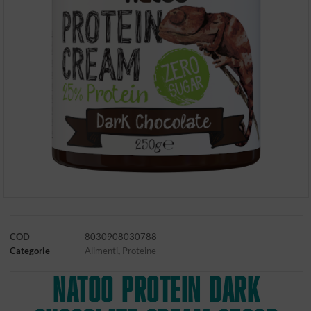
COD
8030908030788
Categorie
Alimenti
,
Proteine
NATOO Protein Dark