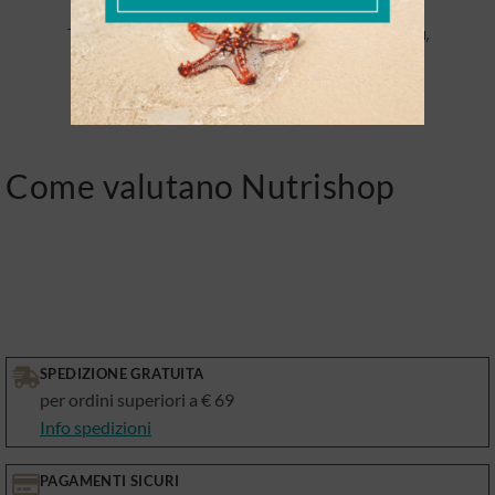
caratteristico
Tutti i gusti: zero zuccheri, senza olio di palma,
proteina doppia.
Come valutano Nutrishop
SPEDIZIONE GRATUITA
per ordini superiori a € 69
Info spedizioni
PAGAMENTI SICURI