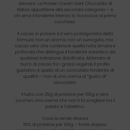
davvero. La Protein Cream Dark Chocolate di
Nätoo appartiene alla seconda categoria — e
chi ama il fondente intenso lo riconosce al primo
cucchiaio.
Il cacao in polvere è il vero protagonista della
formula: non un aroma, non un surrogato, ma
cacao vero che conferisce quella nota amara e
profonda che distingue il fondente autentico da
qualsiasi imitazione dolcificata. Abbinato al
burro di cacao tra i grassi vegetali, il profilo
gustativo è quello di un cioccolato fondente di
qualità — non di una crema al “gusto di”
cioccolato.
Il tutto con 25g di proteine per 100g e zero
zuccheri. Una crema che non ti fa scegliere tra il
palato e l’obiettivo.
Cosa la rende diversa
25% di proteine per 100g — fonte doppia: