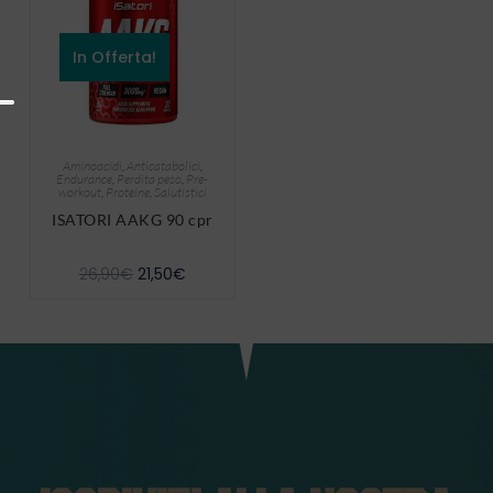
In Offerta!
Aminoacidi
,
Anticatabolici
,
Endurance
,
Perdita peso
,
Pre-
workout
,
Proteine
,
Salutistici
ISATORI AAKG 90 cpr
26,90
€
21,50
€