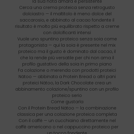
la sua nota amara e persistente
Cerca una crema proteica senza retrogusto
dolciastro — il maltitolo è meno dolce del
saccarosio, e abbinato al cacao fondente il
risultato è molto più equilibrato rispetto a creme
con dolcificanti intensi
Vuole uno spuntino proteico senza soia come
protagonista — qui la soia è presente nel mix
proteico ma il gusto è dominato dal cacao, il
che la rende più versatile per chi non ama il
profilo gustativo della soia in primo piano
Fa colazione o merenda con prodotti proteici
Nätoo — abbinata a Protein Bread o altri pani
proteici Nätoo, la Dark Chocolate crea un
abbinamento colazione/spuntino con un profilo
proteico serio
Come gustarla
Con il Protein Bread Nätoo — la combinazione
classica per una colazione proteica completa
Con il caffè — un cucchiaino direttamente nel
caffè americano o nel cappuccino proteico per
un tocco fondente