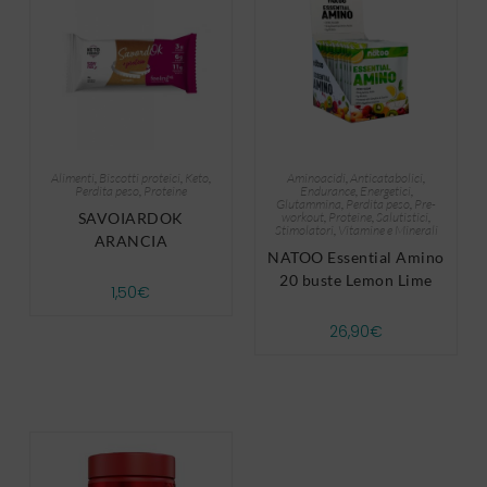
Alimenti
,
Biscotti proteici
,
Keto
,
Aminoacidi
,
Anticatabolici
,
Perdita peso
,
Proteine
Endurance
,
Energetici
,
Glutammina
,
Perdita peso
,
Pre-
SAVOIARDOK
workout
,
Proteine
,
Salutistici
,
Stimolatori
,
Vitamine e Minerali
ARANCIA
NATOO Essential Amino
20 buste Lemon Lime
1,50
€
26,90
€