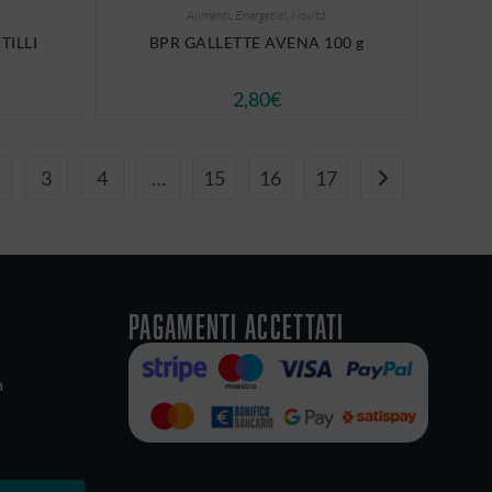
Alimenti
,
Energetici
,
Novità
TILLI
BPR GALLETTE AVENA 100 g
2,80
€
3
4
…
15
16
17
Pagamenti accettati
a