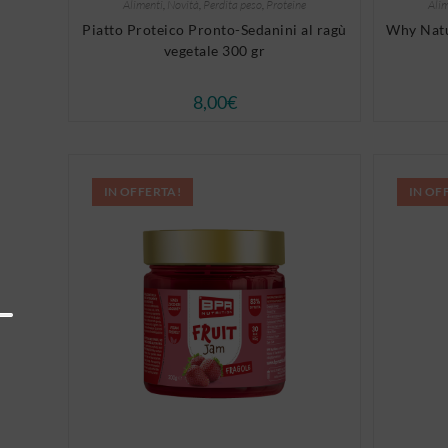
Alimenti
,
Novità
,
Perdita peso
,
Proteine
Alim
Piatto Proteico Pronto-Sedanini al ragù
Why Natu
vegetale 300 gr
8,00
€
IN OFFERTA!
IN OF