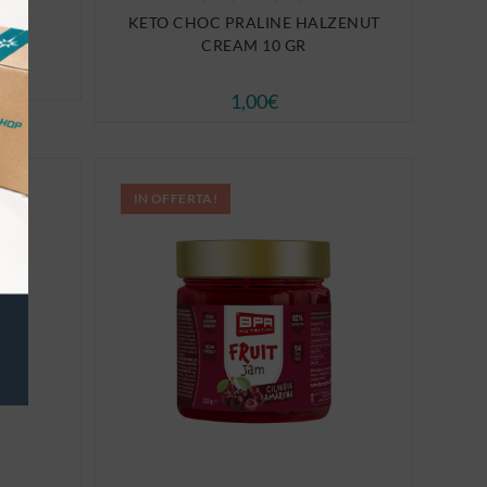
KETO CHOC PRALINE HALZENUT
CREAM 10 GR
1,00
€
IN OFFERTA!