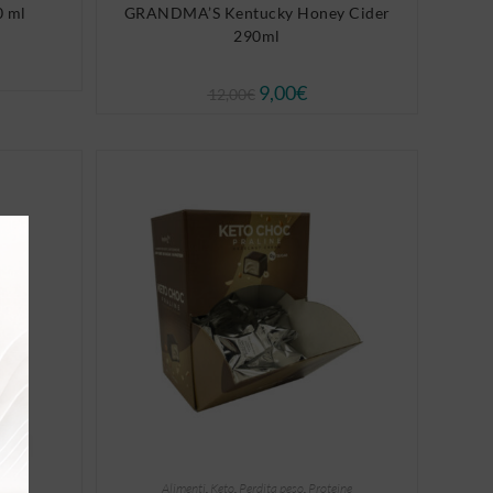
 ml
GRANDMA’S Kentucky Honey Cider
290ml
9,00
€
12,00
€
Alimenti
,
Keto
,
Perdita peso
,
Proteine