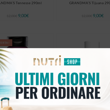
NDMA’S Tennesse 290ml
GRANDMA’S Tijuana 290
9,00
€
9,00
€
12,00
€
12,00
€
FERTA!
Alimenti
,
Keto
Alimenti
,
Keto
,
Perdita peso