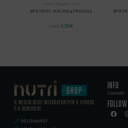
Alimenti
,
Energetici
,
Novità
BPR FRUIT JAM 200 g FRAGOLE
BPR FR
5,00
€
6,00
€
INFO
Contatti
Follow
IL MEGLIO DEGLI Integratori PER IL FITNESS
E IL BENESSERE
051 0566937