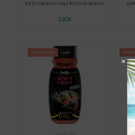
KETO CRUNCH 50g FRUTTI DI BOSCO
GRA
2,80
€
IN OFFERTA!
IN OF
Alimenti
,
Keto