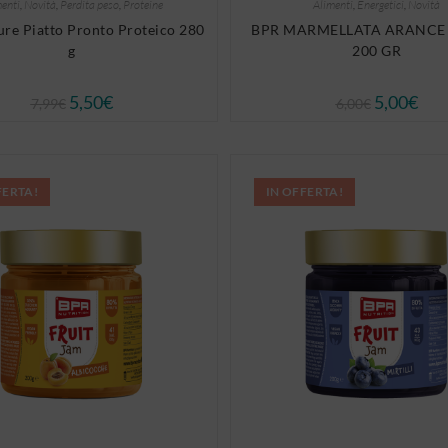
enti
,
Novità
,
Perdita peso
,
Proteine
Alimenti
,
Energetici
,
Novità
re Piatto Pronto Proteico 280
BPR MARMELLATA ARANCE
g
200 GR
5,50
€
5,00
€
7,99
€
6,00
€
FERTA!
IN OFFERTA!