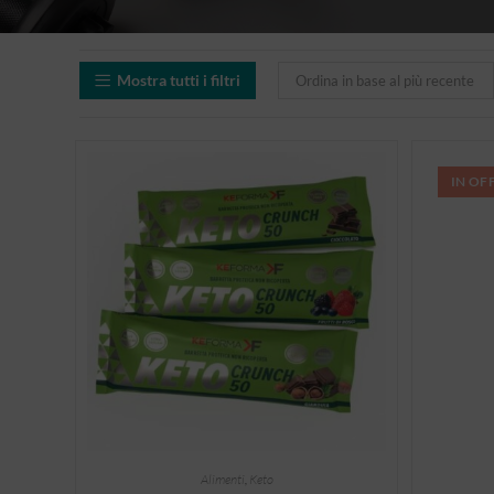
Mostra tutti i filtri
Ordina in base al più recente
IN OF
Alimenti
,
Keto