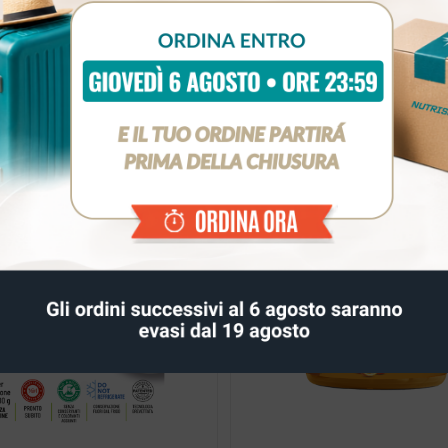
VIVITA Blueberries 320ml
COOKING SPRAY
5,00
€
12,00
€
6,85
€
FERTA!
IN OFFERTA!