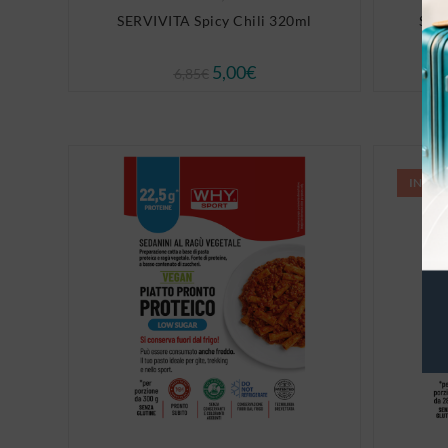
SERVIVITA Spicy Chili 320ml
SER
5,00
€
6,85
€
IN OF