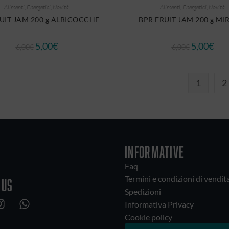
Alimenti
,
Energetici
,
Novità
Alimenti
,
Energetici
,
Novità
UIT JAM 200 g ALBICOCCHE
BPR FRUIT JAM 200 g MIR
5,00
€
5,00
€
6,00
€
6,00
€
1
2
INFORMATIVE
Faq
Termini e condizioni di vendit
 us
Spedizioni
Informativa Privacy
Cookie policy