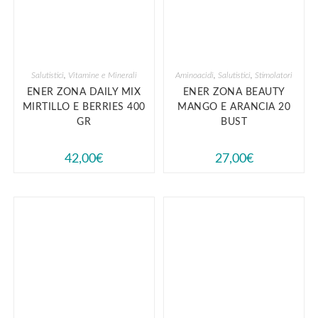
Salutistici
,
Vitamine e Minerali
Aminoacidi
,
Salutistici
,
Stimolatori
ENER ZONA DAILY MIX
ENER ZONA BEAUTY
MIRTILLO E BERRIES 400
MANGO E ARANCIA 20
GR
BUST
42,00
€
27,00
€