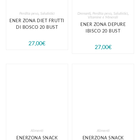
Perdita peso
,
Salutistici
Drenanti
,
Perdita peso
,
Salutistici
,
Vitamine e Minerali
ENER ZONA DIET FRUTTI
ENER ZONA DEPURE
DI BOSCO 20 BUST
IBISCO 20 BUST
27,00
€
27,00
€
Alimenti
Alimenti
ENERZONA SNACK
ENERZONA SNACK