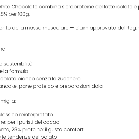
ite Chocolate combina sieroproteine del latte isolate e pr
8% per 100g.
mento della massa muscolare — claim approvato dal Reg. (U
ine
 sostenibilità
ella formula
occolato bianco senza lo zucchero
pancake, pane proteico e preparazioni dolci
miglia:
classico reinterpretato
: per i puristi del cacao
te, 28% proteine: il gusto comfort
e le tendenze del palato