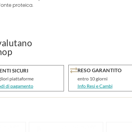
 fonte proteica.
alutano
hop
RESO GARANTITO
NTI SICURI
gliori piattaforme
entro 10 giorni
odi di pagamento
Info Resi e Cambi