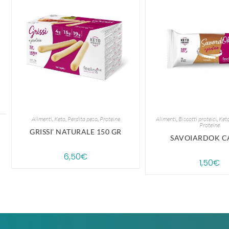
Alimenti
,
Keto
,
Perdita peso
,
Proteine
Alimenti
,
Biscotti proteici
,
Ket
Proteine
GRISSI’ NATURALE 150 GR
SAVOIARDOK 
6,50
€
1,50
€