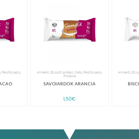
o
,
Perdita peso
,
Alimenti
,
Biscotti proteici
,
Keto
,
Perdita peso
,
Alimenti
,
Bisco
Proteine
CACAO
SAVOIARDOK ARANCIA
BIS
1,50
€