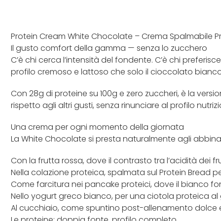
Protein Cream White Chocolate – Crema Spalmabile Pro
Il gusto comfort della gamma — senza lo zucchero
C’è chi cerca l’intensità del fondente. C’è chi preferi
profilo cremoso e lattoso che solo il cioccolato bian
Con 28g di proteine su 100g e zero zuccheri, è la vers
rispetto agli altri gusti, senza rinunciare al profilo nut
Una crema per ogni momento della giornata
La White Chocolate si presta naturalmente agli abbinam
Con la frutta rossa, dove il contrasto tra l’acidità dei
Nella colazione proteica, spalmata sul Protein Bread p
Come farcitura nei pancake proteici, dove il bianco 
Nello yogurt greco bianco, per una ciotola proteica 
Al cucchiaio, come spuntino post-allenamento dolce 
Le proteine: doppia fonte, profilo completo