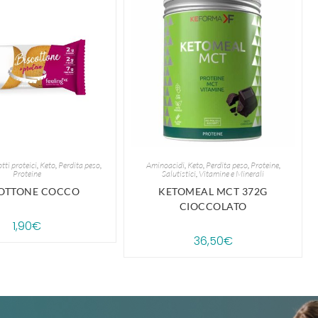
tti proteici
,
Keto
,
Perdita peso
,
Aminoacidi
,
Keto
,
Perdita peso
,
Proteine
,
Proteine
Salutistici
,
Vitamine e Minerali
COTTONE COCCO
KETOMEAL MCT 372G
CIOCCOLATO
1,90
€
36,50
€