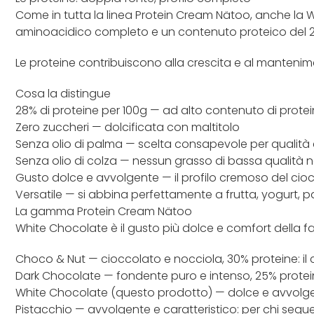
Come in tutta la linea Protein Cream Nätoo, anche la Wh
aminoacidico completo e un contenuto proteico del 2
Le proteine contribuiscono alla crescita e al manteni
Cosa la distingue
28% di proteine per 100g — ad alto contenuto di prote
Zero zuccheri — dolcificata con maltitolo
Senza olio di palma — scelta consapevole per qualità e
Senza olio di colza — nessun grasso di bassa qualità n
Gusto dolce e avvolgente — il profilo cremoso del ci
Versatile — si abbina perfettamente a frutta, yogurt, 
La gamma Protein Cream Nätoo
White Chocolate è il gusto più dolce e comfort della fa
Choco & Nut — cioccolato e nocciola, 30% proteine: il 
Dark Chocolate — fondente puro e intenso, 25% proteine
White Chocolate (questo prodotto) — dolce e avvolgen
Pistacchio — avvolgente e caratteristico: per chi segu