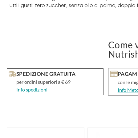
Tutti i gusti: zero zuccheri, senza olio di palma, doppia
Come v
Nutris
SPEDIZIONE GRATUITA
PAGAME
per ordini superiori a € 69
con le mi
Info spedizioni
Info Met