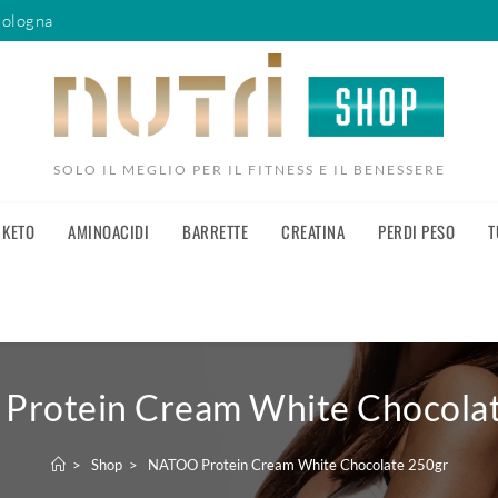
Bologna
SOLO IL MEGLIO PER IL FITNESS E IL BENESSERE
KETO
AMINOACIDI
BARRETTE
CREATINA
PERDI PESO
T
rotein Cream White Chocola
>
Shop
>
NATOO Protein Cream White Chocolate 250gr