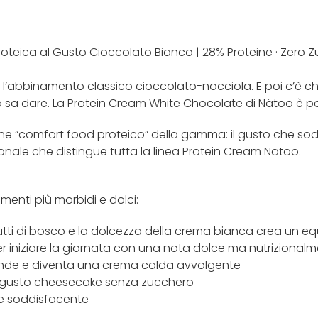
teica al Gusto Cioccolato Bianco | 28% Proteine · Zero Z
sce l’abbinamento classico cioccolato-nocciola. E poi c’è 
co sa dare. La Protein Cream White Chocolate di Nätoo è 
ione “comfort food proteico” della gamma: il gusto che so
rizionale che distingue tutta la linea Protein Cream Nätoo.
enti più morbidi e dolci:
 frutti di bosco e la dolcezza della crema bianca crea un eq
er iniziare la giornata con una nota dolce ma nutrizionalm
fonde e diventa una crema calda avvolgente
al gusto cheesecake senza zucchero
e soddisfacente