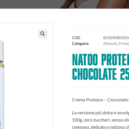
COD
80309080305
🔍
Categorie
Alimenti
,
Prote
NATOO Prote
Chocolate 2
Crema Proteica – Cioccolato
La versione più dolce e avvo
100g, zero zuccheri, senza oli
cremoso, delicato e lattoso c