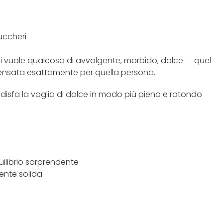
uccheri
chi vuole qualcosa di avvolgente, morbido, dolce — quel
pensata esattamente per quella persona.
ddisfa la voglia di dolce in modo più pieno e rotondo
uilibrio sorprendente
ente solida