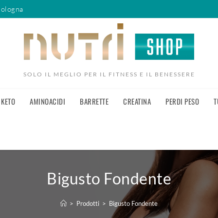
Bologna
SOLO IL MEGLIO PER IL FITNESS E IL BENESSERE
KETO
AMINOACIDI
BARRETTE
CREATINA
PERDI PESO
T
Bigusto Fondente
>
Prodotti
>
Bigusto Fondente