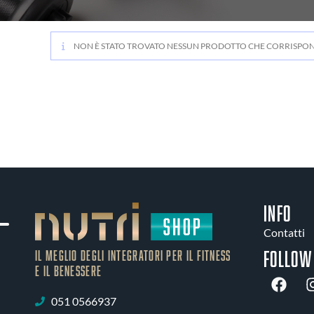
NON È STATO TROVATO NESSUN PRODOTTO CHE CORRISPOND
INFO
Contatti
Follow
IL MEGLIO DEGLI Integratori PER IL FITNESS
E IL BENESSERE
051 0566937