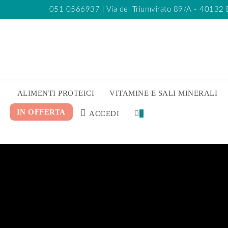
051 0566937
| Via del Triumvirato 89/A - 40132
ALIMENTI PROTEICI
VITAMINE E SALI MINERALI
IN OFFERTA
ACCEDI
0