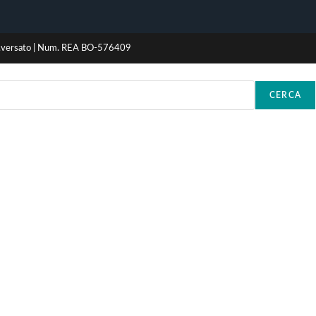
c.versato | Num. REA BO-576409
CERCA