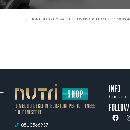
NON È STATO TROVATO NESSUN PRODOTTO CHE CORRISPOND
INFO
Contatti
Follow
IL MEGLIO DEGLI Integratori PER IL FITNESS
E IL BENESSERE
051 0566937