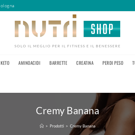
Bologna
SOLO IL MEGLIO PER IL FITNESS E IL BENESSERE
KETO
AMINOACIDI
BARRETTE
CREATINA
PERDI PESO
T
Cremy Banana
>
Prodotti
>
Cremy Banana