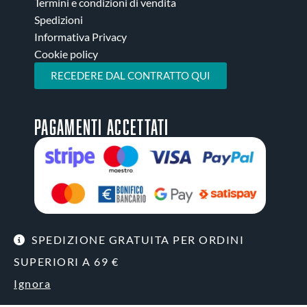
Termini e condizioni di vendita
Spedizioni
Informativa Privacy
Cookie policy
RECEDERE DAL CONTRATTO QUI
Pagamenti accettati
SPEDIZIONE GRATUITA PER ORDINI
SUPERIORI A 69 €
© Copyright 2026 | MALCO SRL Via del Triumvirato 89/A, 40132
Bologna (BO) | P.Iva 04206581201 | Cap.Soc.versato | Num. REA BO-
576409
Ignora