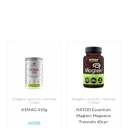
Energetici
,
Salutistici
,
Vitamine e
Energetici
,
Salutistici
,
Vitamine e
Minerali
Minerali
KEMAG 450g
NATOO Essentials
Magtein Magnesio
Treonato 60cpr
14,00
€