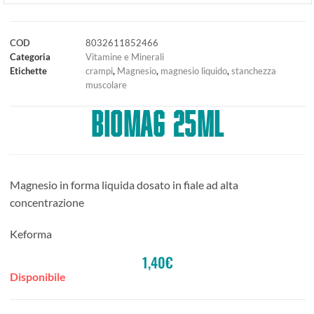
COD
8032611852466
Categoria
Vitamine e Minerali
Etichette
crampi
,
Magnesio
,
magnesio liquido
,
stanchezza
muscolare
BIOMAG 25ML
Magnesio in forma liquida dosato in fiale ad alta
concentrazione
Keforma
1,40
€
Disponibile