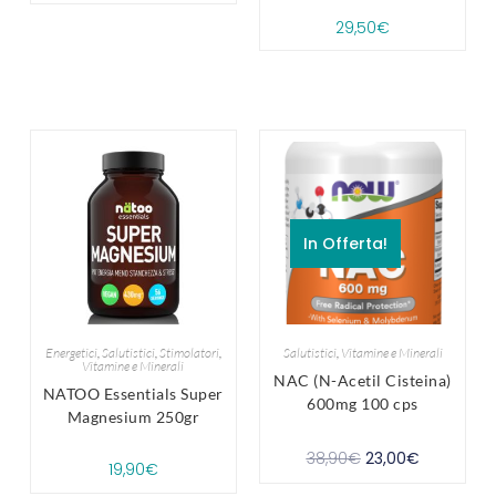
29,50
€
In Offerta!
Energetici
,
Salutistici
,
Stimolatori
,
Salutistici
,
Vitamine e Minerali
Vitamine e Minerali
NAC (N-Acetil Cisteina)
NATOO Essentials Super
600mg 100 cps
Magnesium 250gr
38,90
€
23,00
€
19,90
€