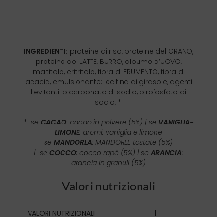
INGREDIENTI:
proteine di riso, proteine del GRANO,
proteine del LATTE, BURRO, albume d’UOVO,
maltitolo, eritritolo, fibra di FRUMENTO, fibra di
acacia, emulsionante: lecitina di girasole, agenti
lievitanti: bicarbonato di sodio, pirofosfato di
sodio, *.
*
se
CACAO
: cacao in polvere (5%) | se
VANIGLIA-
LIMONE
: aromi: vaniglia e limone
se
MANDORLA
: MANDORLE tostate (5%)
|
se
COCCO
: cocco rapè (5%) | se
ARANCIA
:
arancia in granuli (5%)
Valori nutrizionali
VALORI NUTRIZIONALI
1