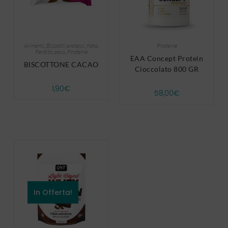
Alimenti
,
Biscotti proteici
,
Keto
,
Proteine
Perdita peso
,
Proteine
EAA Concept Protein
BISCOTTONE CACAO
Cioccolato 800 GR
1,90
€
58,00
€
In Offerta!