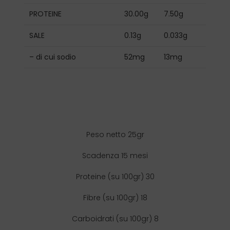
PROTEINE
30.00g
7.50g
SALE
0.13g
0.033g
– di cui sodio
52mg
13mg
Peso netto 25gr
Scadenza 15 mesi
Proteine (su 100gr) 30
Fibre (su 100gr) 18
Carboidrati (su 100gr) 8