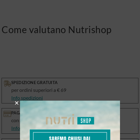
Come valutano Nutrishop
SPEDIZIONE GRATUITA
per ordini superiori a € 69
Info spedizioni
PAGAMENTI SICURI
con le migliori piattaforme
Info Metodi di pagamento