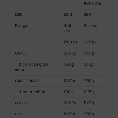
PORZIONE
MEDI
100G
25G
Energia
408
102 Kcal
Kcal
1708 KJ
427 KJ
GRASSI
20.00g
5.00g
– di cui acidi grassi
6.50g
1.63g
saturi
CARBOIDRATI
10.00g
2.50g
– di cui zuccheri
1.00g
0.25g
POLIOLI
20.00g
5.00g
FIBRE
10.00g
2.50g