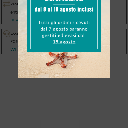
RESO GARANTITO
entro 10 giorni
Info Resi e Cambi
ASSISTENZA PRE E
POST VENDITA
WhatsApp, email, telefono