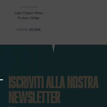
Novità
,
Proteine
Light Digest Whey
Protein 500gr
28,90
€
20,00
€
ISCRIVITI ALLA NOSTRA
NEWSLETTER