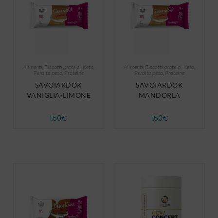
Alimenti
,
Biscotti proteici
,
Keto
,
Alimenti
,
Biscotti proteici
,
Keto
,
Perdita peso
,
Proteine
Perdita peso
,
Proteine
SAVOIARDOK
SAVOIARDOK
VANIGLIA-LIMONE
MANDORLA
1,50
€
1,50
€