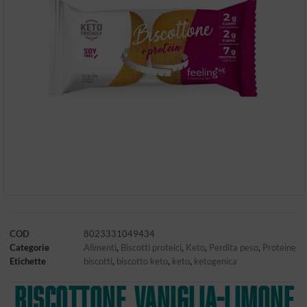
COD
8023331049434
Categorie
Alimenti
,
Biscotti proteici
,
Keto
,
Perdita peso
,
Proteine
Etichette
biscotti
,
biscotto keto
,
keto
,
ketogenica
BISCOTTONE VANIGLIA-LIMONE