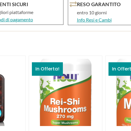
RESO GARANTITO
NTI SICURI
gliori piattaforme
entro 10 giorni
odi di pagamento
Info Resi e Cambi
In Offerta!
In Offer