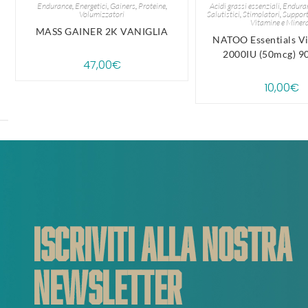
Endurance
,
Energetici
,
Gainers
,
Proteine
,
Acidi grassi essenziali
,
Endura
Volumizzatori
Salutistici
,
Stimolatori
,
Support
Vitamine e Minera
MASS GAINER 2K VANIGLIA
NATOO Essentials V
2000IU (50mcg) 90
47,00
€
10,00
€
ISCRIVITI ALLA NOSTRA
NEWSLETTER