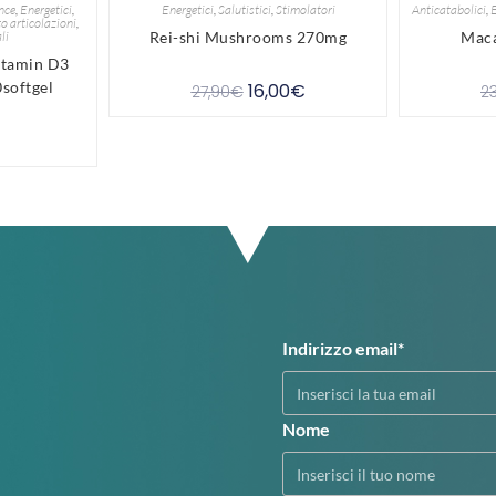
nce
,
Energetici
,
Energetici
,
Salutistici
,
Stimolatori
Anticatabolici
,
E
o articolazioni
,
li
Rei-shi Mushrooms 270mg
Maca
itamin D3
softgel
16,00
€
27,90
€
2
Indirizzo email*
Nome