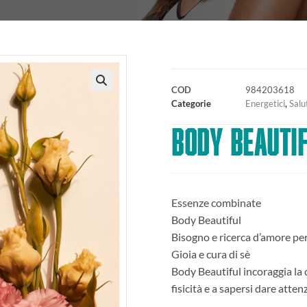
COD
984203618
🔍
Categorie
Energetici
,
Salut
BODY BEAUTI
Essenze combinate
Body Beautiful
Bisogno e ricerca d’amore per
Gioia e cura di sè
Body Beautiful incoraggia la 
fisicità e a sapersi dare atte