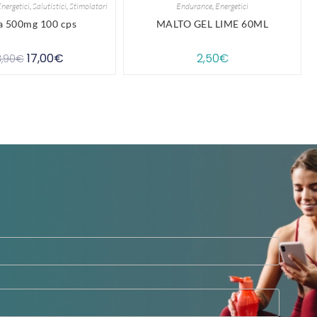
nergetici
,
Salutistici
,
Stimolatori
Endurance
,
Energetici
 500mg 100 cps
MALTO GEL LIME 60ML
17,00
€
2,50
€
3,90
€