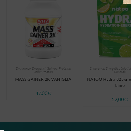
Endurance
,
Energetici
,
Gainers
,
Proteine
,
Endurance
,
Energetici
,
Salutist
Volumizzatori
Minerali
MASS GAINER 2K VANIGLIA
NATOO Hydra 825gr g
Lime
47,00
€
22,00
€