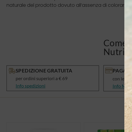
naturale del prodotto dovuto all’assenza di coloranti e 
Come v
Nutris
SPEDIZIONE GRATUITA
PAGAME
per ordini superiori a € 69
con le mi
Info spedizioni
Info Met