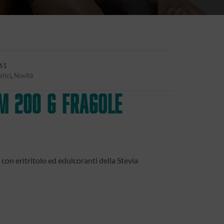
61
tici
,
Novità
M 200 g FRAGOLE
con eritritolo ed edulcoranti della Stevia