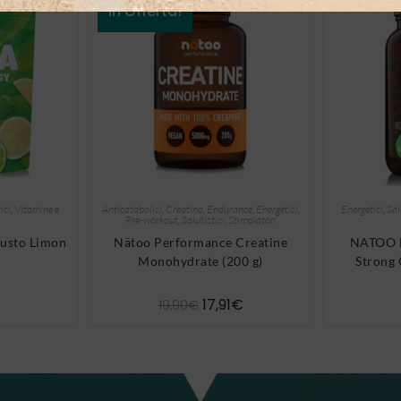
In Offerta!
ici
,
Vitamine e
Anticatabolici
,
Creatina
,
Endurance
,
Energetici
,
Energetici
,
Sal
Pre-workout
,
Salutistici
,
Stimolatori
usto Limon
Nätoo Performance Creatine
NATOO E
Monohydrate (200 g)
Strong
17,91
€
19,90
€