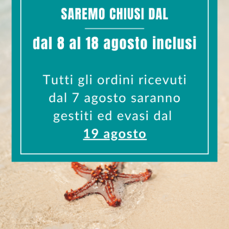
additivi.
alutano
hop
RESO GARANTITO
NTI SICURI
gliori piattaforme
entro 10 giorni
odi di pagamento
Info Resi e Cambi