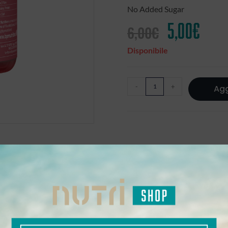
No Added Sugar
5,00
€
6,00
€
Disponibile
-
+
Agg
osidi steviolici, addensante: agar-agar
luce diretta e da fonti di calore. Dopo l’apertura conservar
di scadenza si riferisce al prodotto integro in confezion