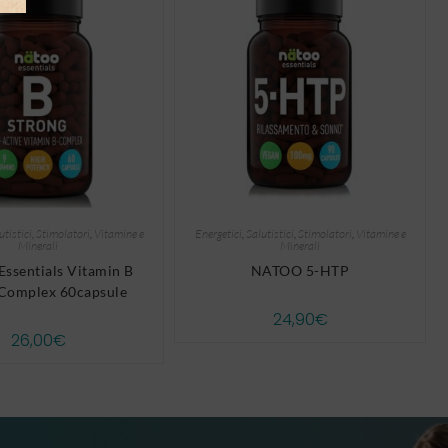
utistici
,
Stimolatori
,
Vitamine e
Energetici
,
Salutistici
,
Stimolatori
,
Vitamine e
Minerali
Minerali
ssentials Vitamin B
NATOO 5-HTP
 Complex 60capsule
24,90
€
26,00
€