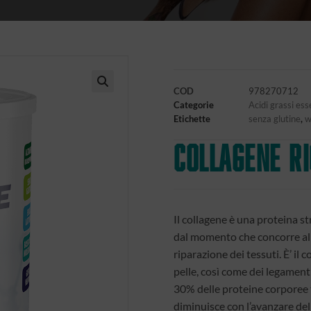
COD
978270712
🔍
Categorie
Acidi grassi ess
Etichette
senza glutine
,
w
COLLAGENE R
Il collagene è una proteina s
dal momento che concorre al b
riparazione dei tessuti. È’ il 
pelle, così come dei legamenti,
30% delle proteine corporee 
diminuisce con l’avanzare del