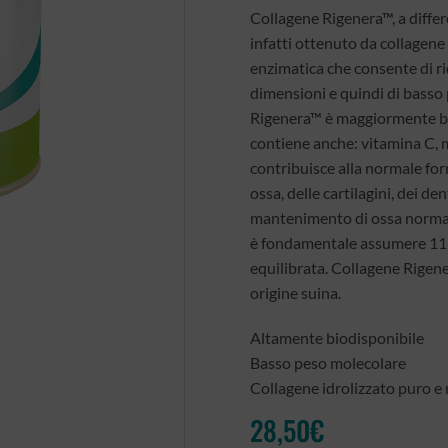
Collagene Rigenera™, a differe
infatti ottenuto da collagene d
enzimatica che consente di rid
dimensioni e quindi di basso 
Rigenera™ è maggiormente bio
contiene anche: vitamina C, 
contribuisce alla normale for
ossa, delle cartilagini, dei de
mantenimento di ossa normali
è fondamentale assumere 11 g
equilibrata. Collagene Rigene
origine suina.
Altamente biodisponibile
Basso peso molecolare
Collagene idrolizzato puro e
28,50
€