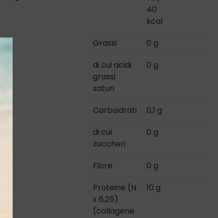
40
kcal
Grassi
0 g
di cui acidi
0 g
grassi
saturi
Carboidrati
0,1 g
di cui
0 g
zuccheri
Fibre
0 g
Proteine (N
10 g
x 6,25)
(collagene