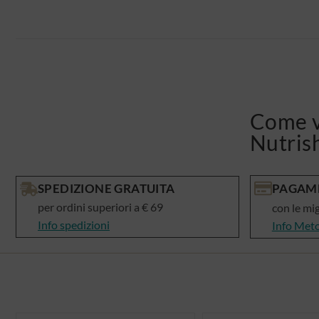
Come v
Nutris
SPEDIZIONE GRATUITA
PAGAME
per ordini superiori a € 69
con le mi
Info spedizioni
Info Met