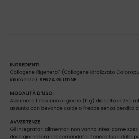
INGREDIENTI:
Collagene Rigenera? (Collagene Idrolizzato Colpropur 
ialuronato).
SENZA GLUTINE.
MODALITÀ D’USO:
Assumere 1 misurino al giorno (11 g) disciolto in 250 m
assunto con bevande calde o fredde senza perdita di eff
AVVERTENZE:
Gli integratori alimentari non vanno intesi come sostitu
dose giornaliera raccomandata. Tenere fuori dalla port