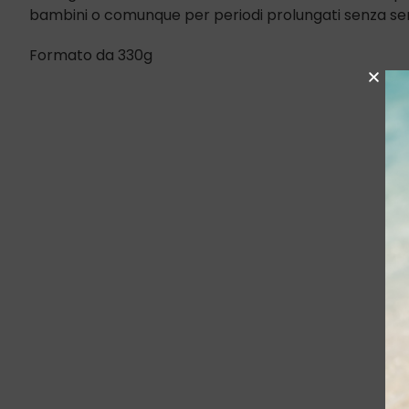
bambini o comunque per periodi prolungati senza sent
Formato da 330g