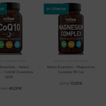
ta!
In Offerta!
tici
,
Vitamine e Minerali
Salutistici
,
Vitamine e Minerali
Essentials – Natoo
Natoo Essentials – Magnesium
ls – CoQ10 (Coenzima
Complex 90 Cps
Q10)
13,00
€
13,90
€
46,00
€
,90
€