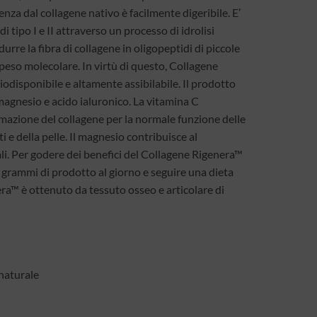
nza dal collagene nativo è facilmente digeribile. E’
i tipo I e II attraverso un processo di idrolisi
urre la fibra di collagene in oligopeptidi di piccole
peso molecolare. In virtù di questo, Collagene
disponibile e altamente assibilabile. Il prodotto
magnesio e acido ialuronico. La vitamina C
mazione del collagene per la normale funzione delle
nti e della pelle. Il magnesio contribuisce al
. Per godere dei benefici del Collagene Rigenera™
rammi di prodotto al giorno e seguire una dieta
ra™ è ottenuto da tessuto osseo e articolare di
 naturale