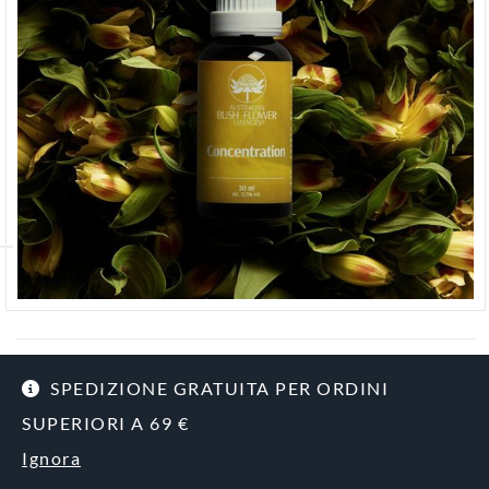
COD
900351495
SPEDIZIONE GRATUITA PER ORDINI
Categoria
Salutistici
SUPERIORI A 69 €
CONCENTRATION ESSENZE
Ignora