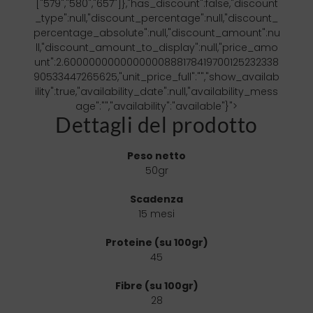
["579","580","657"]},"has_discount":false,"discount
_type":null,"discount_percentage":null,"discount_
percentage_absolute":null,"discount_amount":nu
ll,"discount_amount_to_display":null,"price_amo
unt":2.6000000000000000888178419700125232338
90533447265625,"unit_price_full":"","show_availab
ility":true,"availability_date":null,"availability_mess
age":"","availability":"available"}">
Dettagli del prodotto
Peso netto
50gr
Scadenza
15 mesi
Proteine (su 100gr)
45
Fibre (su 100gr)
28