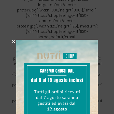
large_default/crosti-
protein.jpg","width":800,"height":800}},"small":
{"url":"https://shop.feelingok.it/635-
cart_default/crosti-
protein.jpg","width":125,"height":125},"medium":
{"url":"https://shop.feelingok.it/635-
home_default/crosti-
protein.jpg","width":500,"height":500},"large":
{"url":"https://shop.feelingok.it/635-
large_default/crosti-
protein.jpg","width":800,"height":800},"legend":"","c
over":"1","id_image":"635","position":"1","associated
Variants":["579","580","657"]}],"cover":{"bySize":
{"cart_default":{"url":"https://shop.feelingok.it/635-
cart_default/crosti-
protein.jpg","width":125,"height":125},"small_default"
:{"url":"https://shop.feelingok.it/635-
small_default/crosti-
protein.jpg","width":147,"height":147},"mobile_defaul
t":{"url":"https://shop.feelingok.it/635-
mobile_default/crosti-