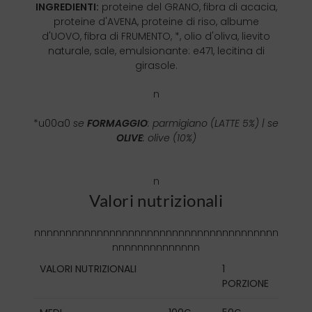
INGREDIENTI:
proteine del GRANO, fibra di acacia,
proteine d'AVENA, proteine di riso, albume
d'UOVO, fibra di FRUMENTO, *, olio d'oliva, lievito
naturale, sale, emulsionante: e471, lecitina di
girasole.
n
*u00a0
se
FORMAGGIO
: parmigiano (LATTE 5%)
| se
OLIVE
: olive (10%)
n
Valori nutrizionali
nnnnnnnnnnnnnnnnnnnnnnnnnnnnnnnnnnnnnnn
nnnnnnnnnnnnnn
VALORI NUTRIZIONALI
1
PORZIONE