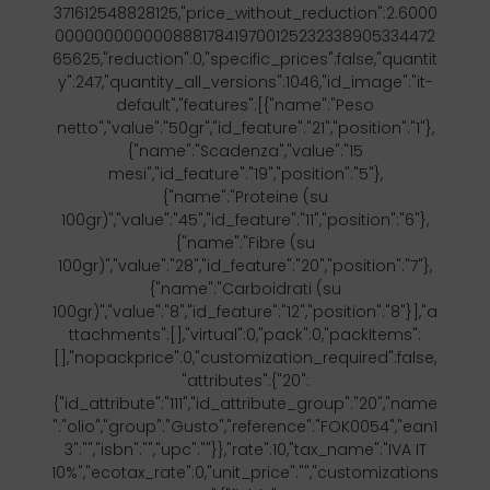
371612548828125,"price_without_reduction":2.6000
000000000000888178419700125232338905334472
65625,"reduction":0,"specific_prices":false,"quantit
y":247,"quantity_all_versions":1046,"id_image":"it-
default","features":[{"name":"Peso
netto","value":"50gr","id_feature":"21","position":"1"},
{"name":"Scadenza","value":"15
mesi","id_feature":"19","position":"5"},
{"name":"Proteine (su
100gr)","value":"45","id_feature":"11","position":"6"},
{"name":"Fibre (su
100gr)","value":"28","id_feature":"20","position":"7"},
{"name":"Carboidrati (su
100gr)","value":"8","id_feature":"12","position":"8"}],"a
ttachments":[],"virtual":0,"pack":0,"packItems":
[],"nopackprice":0,"customization_required":false,
"attributes":{"20":
{"id_attribute":"111","id_attribute_group":"20","name
":"olio","group":"Gusto","reference":"FOK0054","ean1
3":"","isbn":"","upc":""}},"rate":10,"tax_name":"IVA IT
10%","ecotax_rate":0,"unit_price":"","customizations