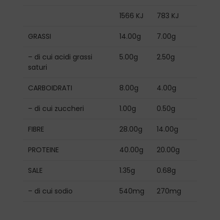
1566 KJ
783 KJ
GRASSI
14.00g
7.00g
– di cui acidi grassi
5.00g
2.50g
saturi
CARBOIDRATI
8.00g
4.00g
– di cui zuccheri
1.00g
0.50g
FIBRE
28.00g
14.00g
PROTEINE
40.00g
20.00g
SALE
1.35g
0.68g
– di cui sodio
540mg
270mg