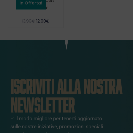
Natoo Instant Oats
In Offerta!
Fiocchi 1 kg
13,90
€
12,00
€
ISCRIVITI ALLA NOSTRA
NEWSLETTER
E’ il modo migliore per tenerti aggiornato
sulle nostre iniziative, promozioni speciali