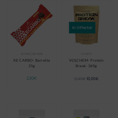
In Offerta!
Alimenti
,
Barrette
Alimenti
KE CARBO- Barretta
VOLCHEM- Protein
35g
Break- 360g
2,30
€
12,40
€
10,00
€