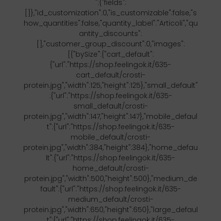
":{"fields":
[]},"id_customization":0,"is_customizable":false,"s
how_quantities":false,"quantity_label":"Articoli","qu
antity_discounts":
[],"customer_group_discount":0,"images":
[{"bySize":{"cart_default":
{"url":"https://shop.feelingok.it/635-
cart_default/crosti-
protein.jpg","width":125,"height":125},"small_default"
:{"url":"https://shop.feelingok.it/635-
small_default/crosti-
protein.jpg","width":147,"height":147},"mobile_defaul
t":{"url":"https://shop.feelingok.it/635-
mobile_default/crosti-
protein.jpg","width":384,"height":384},"home_defau
lt":{"url":"https://shop.feelingok.it/635-
home_default/crosti-
protein.jpg","width":500,"height":500},"medium_de
fault":{"url":"https://shop.feelingok.it/635-
medium_default/crosti-
protein.jpg","width":650,"height":650},"large_defaul
t":{"url":"https://shop.feelingok.it/635-