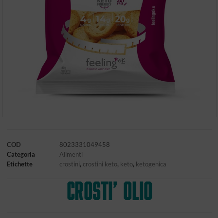
COD
8023331049458
Categoria
Alimenti
Etichette
crostini
,
crostini keto
,
keto
,
ketogenica
CROSTI’ OLIO