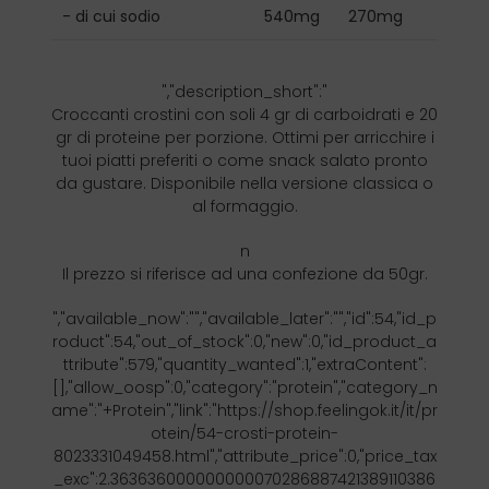
- di cui sodio
540mg
270mg
","description_short":"
Croccanti crostini con soli 4 gr di carboidrati e 20
gr di proteine per porzione. Ottimi per arricchire i
tuoi piatti preferiti o come snack salato pronto
da gustare. Disponibile nella versione classica o
al formaggio.
n
Il prezzo si riferisce ad una confezione da 50gr.
","available_now":"","available_later":"","id":54,"id_p
roduct":54,"out_of_stock":0,"new":0,"id_product_a
ttribute":579,"quantity_wanted":1,"extraContent":
[],"allow_oosp":0,"category":"protein","category_n
ame":"+Protein","link":"https://shop.feelingok.it/it/pr
otein/54-crosti-protein-
8023331049458.html","attribute_price":0,"price_tax
_exc":2.363636000000000070286887421389110386