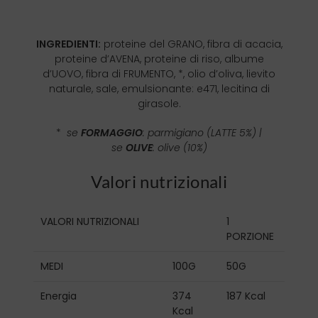
INGREDIENTI:
proteine del GRANO, fibra di acacia,
proteine d’AVENA, proteine di riso, albume
d’UOVO, fibra di FRUMENTO, *, olio d’oliva, lievito
naturale, sale, emulsionante: e471, lecitina di
girasole.
*
se
FORMAGGIO
: parmigiano (LATTE 5%) |
se
OLIVE
: olive (10%)
Valori nutrizionali
VALORI NUTRIZIONALI
1
PORZIONE
MEDI
100G
50G
Energia
374
187 Kcal
Kcal