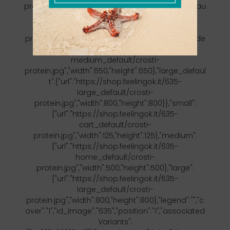
protein.jpg","width":384,"height":384},"home_defau
lt":{"url":"https://shop.feelingok.it/635-
home_default/crosti-
protein.jpg","width":500,"height":500},"medium_de
fault":{"url":"https://shop.feelingok.it/635-
medium_default/crosti-
protein.jpg","width":650,"height":650},"large_defaul
t":{"url":"https://shop.feelingok.it/635-
large_default/crosti-
protein.jpg","width":800,"height":800}},"small":
{"url":"https://shop.feelingok.it/635-
cart_default/crosti-
protein.jpg","width":125,"height":125},"medium":
{"url":"https://shop.feelingok.it/635-
home_default/crosti-
protein.jpg","width":500,"height":500},"large":
{"url":"https://shop.feelingok.it/635-
large_default/crosti-
protein.jpg","width":800,"height":800},"legend":"","c
over":"1","id_image":"635","position":"1","associated
Variants":