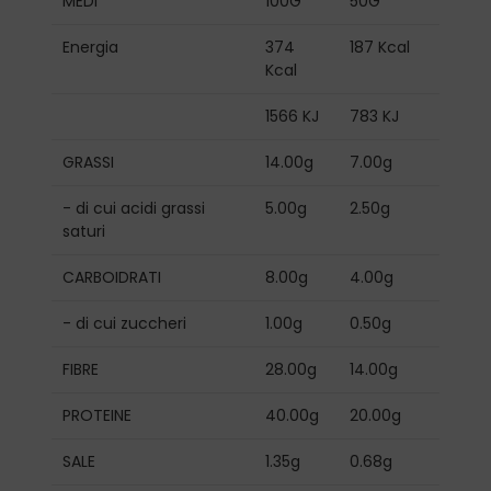
MEDI
100G
50G
Energia
374
187 Kcal
Kcal
1566 KJ
783 KJ
GRASSI
14.00g
7.00g
- di cui acidi grassi
5.00g
2.50g
saturi
CARBOIDRATI
8.00g
4.00g
- di cui zuccheri
1.00g
0.50g
FIBRE
28.00g
14.00g
PROTEINE
40.00g
20.00g
SALE
1.35g
0.68g