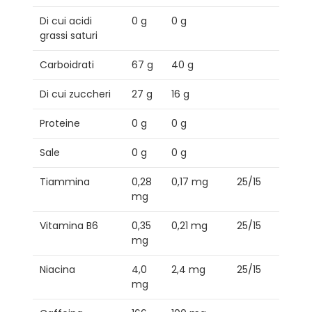
Di cui acidi
0 g
0 g
grassi saturi
Carboidrati
67 g
40 g
Di cui zuccheri
27 g
16 g
Proteine
0 g
0 g
Sale
0 g
0 g
Tiammina
0,28
0,17 mg
25/15
mg
Vitamina B6
0,35
0,21 mg
25/15
mg
Niacina
4,0
2,4 mg
25/15
mg