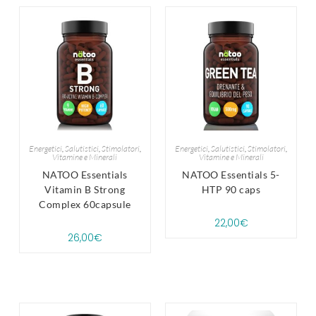
Energetici
,
Salutistici
,
Stimolatori
,
Energetici
,
Salutistici
,
Stimolatori
,
Vitamine e Minerali
Vitamine e Minerali
NATOO Essentials
NATOO Essentials 5-
Vitamin B Strong
HTP 90 caps
Complex 60capsule
22,00
€
26,00
€