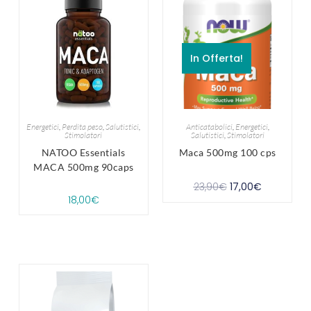
In Offerta!
Energetici
,
Perdita peso
,
Salutistici
,
Anticatabolici
,
Energetici
,
Stimolatori
Salutistici
,
Stimolatori
NATOO Essentials
Maca 500mg 100 cps
MACA 500mg 90caps
23,90
€
17,00
€
18,00
€