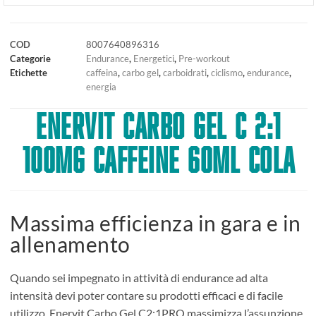
COD
8007640896316
Categorie
Endurance
,
Energetici
,
Pre-workout
Etichette
caffeina
,
carbo gel
,
carboidrati
,
ciclismo
,
endurance
,
energia
ENERVIT CARBO GEL C 2:1
100MG CAFFEINE 60ML COLA
Massima efficienza in gara e in
allenamento
Quando sei impegnato in attività di endurance ad alta
intensità devi poter contare su prodotti efficaci e di facile
utilizzo. Enervit Carbo Gel C2:1PRO massimizza l’assunzione