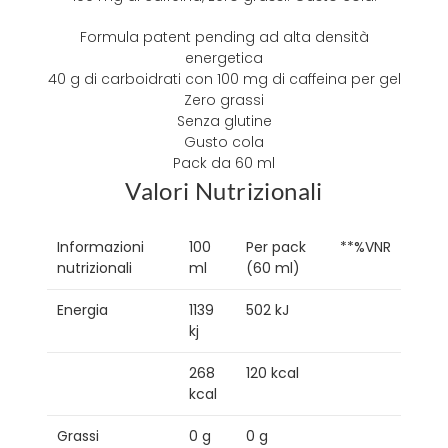
Formula patent pending ad alta densità
energetica
40 g di carboidrati con 100 mg di caffeina per gel
Zero grassi
Senza glutine
Gusto cola
Pack da 60 ml
Valori Nutrizionali
Informazioni
100
Per pack
**%VNR
nutrizionali
ml
(60 ml)
Energia
1139
502 kJ
kj
268
120 kcal
kcal
Grassi
0 g
0 g