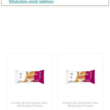
WhatsApp, email, telefono
Alimenti
,
Biscotti proteici
,
Keto
,
Alimenti
,
Biscotti proteici
,
Keto
,
Perdita peso
,
Proteine
Perdita peso
,
Proteine