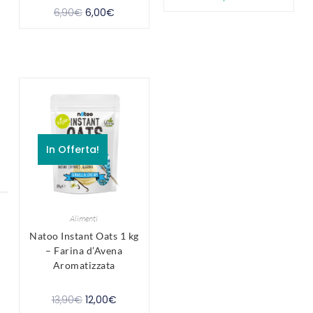
6,90
€
6,00
€
In Offerta!
Alimenti
Natoo Instant Oats 1 kg
– Farina d’Avena
Aromatizzata
13,90
€
12,00
€