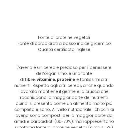
Fonte di proteine vegetali
Fonte di carboidrati a basso indice glicemico
Qualità certificata inglese
L’avena è un cereale prezioso per il benessere
dell’organismo, è una fonte
di
fibre
,
vitamine
,
proteine
e tantissimi altri
nutrienti. Rispetto agli altri cereali, anche quando
lavorata mantiene il germe e la crusca che
racchiudono la maggior parte dei nutrienti,
quindi si presenta come un alimento molto più
completo e sano. A livello nutrizionale i chicchi di
avena sono composti per la maggior parte da
amidi e carboidrati (60-70%), ma rappresentano
un’ottima fonte di proteine vegetali (circa il 15%)