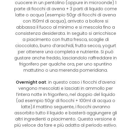
cuocere in un pentolino (oppure in microonde) 1
parte di fiocchi di avena + 3 parti di liquido come
latte o acqua (esempio 50gr di fiocchi di avena
con 150ml di acqua), arrivato a bollore si
abbassa il fuoco al minimo e si mescola fino a
consistenza desiderata. In seguito si arricchisce
a piacimento con frutta fresca, scaglie di
cioccolato, burro d’arachidi, frutta secca, yogurt
per ottenere una completa e nutriente. Si può
gustare anche freddo, lasciandolo raffreddare in
frigorifero per qualche ora, per uno spuntino
mattutino o una merenda pomeridiana.
Overnight oat
: in questo caso i fiocchi d’avena
vengono mescolati e lasciati in ammollo per
l’intera notte in frigorifero, nel doppio del liquido
(ad esempio 50gr di fiocchi + 100ml di acqua o
latte).Il mattino seguente, i fiocchi avranno
assorbito tutto il liquido e basterà aggiungere gli
altri ingredienti a piacimento. Questa versione è
più veloce da fare e più adatta al periodo estivo.