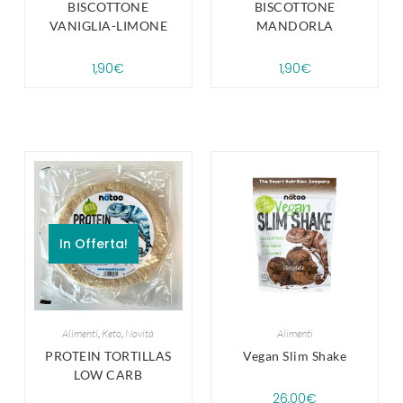
BISCOTTONE
BISCOTTONE
VANIGLIA-LIMONE
MANDORLA
1,90
€
1,90
€
In Offerta!
Alimenti
,
Keto
,
Novità
Alimenti
PROTEIN TORTILLAS
Vegan Slim Shake
LOW CARB
26,00
€