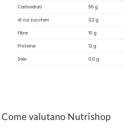
Carboidrati
56 g
di cui zuccheri
3,2 g
Fibre
10 g
Proteine
12 g
Sale
0,0 g
Come valutano Nutrishop