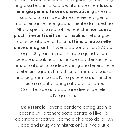
e grassi buoni. La sua peculiarità è che
rilascia
energia per molte ore consecutive
grazie alla
sua struttura molecolare che viene digerita
molto lentamente e gradualmente dall’intestino.
Altro aspetto da sottolineare è che
non causa
picchi rilevanti dei livelli di insulina
nel sangue. E’
considerato pertanto un
ottimo alleato nelle
diete dimagranti
. L’avena apporta circa 370 kcal
ogni 100 grammi, non si tratta quindi di un
cereale ipocalorico ma le sue caratteristiche lo
rendono il sostituto ideale del grano tenero nelle
diete dimagranti. È infatti un alimento a basso
indice glicemico, dall’alto potere saziante che
aiuta a controllare gli attacchi di fame.
Contribuisce ad apportare diversi benefici
all’organismo:
– Colesterolo
: l’avena contiene betaglucani e
pectina utili a tenere sotto controllo i livelli di
colesterolo ‘cattivo’ (come dichiarato dalla FDA
,Food and Drug Administration) , si rivela utile