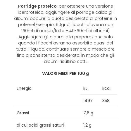
Porridge proteico
: per ottenere una versione
iperproteica, aggiungere al porridge caldo gli
albumi oppure la quota desiderata di proteine in
polvere(Esempio: 50gr di fiocchi d’avena con
150ml di acqua/latte + 40-50ml di albumi)
Aggiungere gli albumi alla preparazione solo
quando i fiocchi avranno assorbito quasi del
tutto il liquido, continuare sempre a mescolare
fino a consistenza desiderata, in modo che gli
albumi risultino cotti.
VALORI MEDI PER
100 g
Energia
kJ
kcal
1497
358
Grassi
7,6 g
di cui acidi grassi saturi
1,2 g