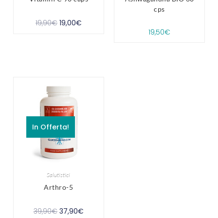
cps
19,90
€
19,00
€
19,50
€
In Offerta!
Salutistici
Arthro-5
39,90
€
37,90
€