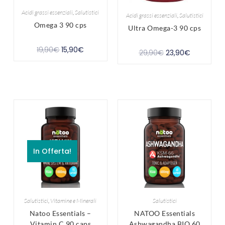
Acidi grassi essenziali
,
Salutistici
Acidi grassi essenziali
,
Salutistici
Omega 3 90 cps
Ultra Omega-3 90 cps
19,90
€
15,90
€
29,90
€
23,90
€
In Offerta!
Salutistici
,
Vitamine e Minerali
Salutistici
Natoo Essentials –
NATOO Essentials
Vitamin C 90 caps
Ashwagandha BIO 60