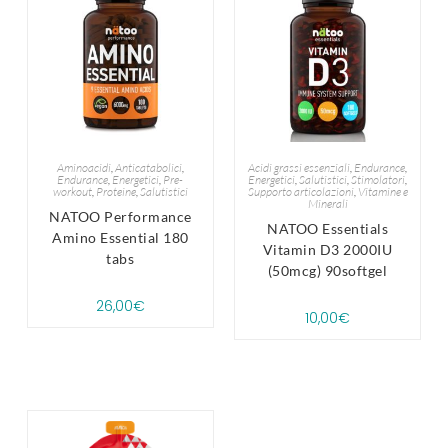
Aminoacidi
,
Anticatabolici
,
Acidi grassi essenziali
,
Endurance
,
Endurance
,
Energetici
,
Pre-
Energetici
,
Salutistici
,
Stimolatori
,
workout
,
Proteine
,
Salutistici
Supporto articolazioni
,
Vitamine e
Minerali
NATOO Performance
NATOO Essentials
Amino Essential 180
Vitamin D3 2000IU
tabs
(50mcg) 90softgel
26,00
€
10,00
€