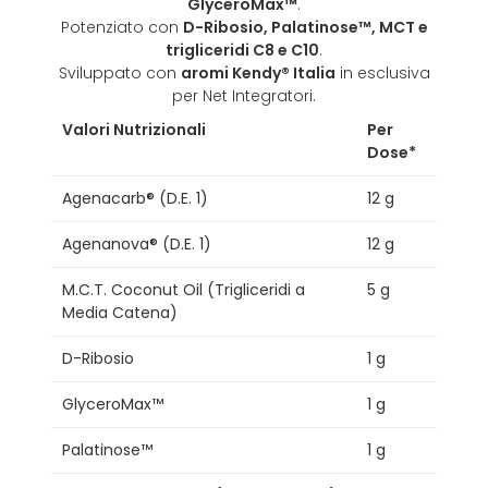
GlyceroMax™
.
Potenziato con
D-Ribosio, Palatinose™, MCT e
trigliceridi C8 e C10
.
Sviluppato con
aromi Kendy® Italia
in esclusiva
per Net Integratori.
Valori Nutrizionali
Per
Dose*
Agenacarb® (D.E. 1)
12 g
Agenanova® (D.E. 1)
12 g
M.C.T. Coconut Oil (Trigliceridi a
5 g
Media Catena)
D-Ribosio
1 g
GlyceroMax™
1 g
Palatinose™
1 g