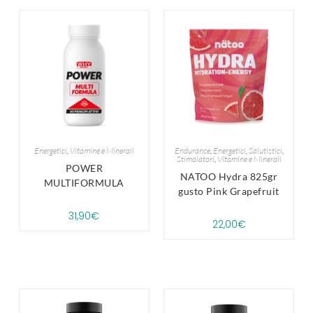
Energetici
,
Vitamine e Minerali
Endurance
,
Energetici
,
Salutistici
,
Stimolatori
,
Vitamine e Minerali
POWER
NATOO Hydra 825gr
MULTIFORMULA
gusto Pink Grapefruit
31,90
€
22,00
€