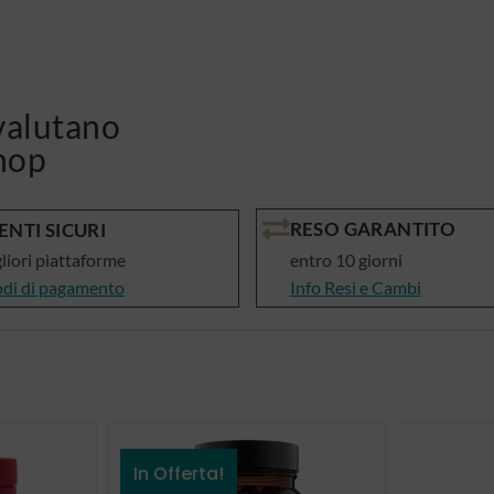
alutano
hop
RESO GARANTITO
NTI SICURI
gliori piattaforme
entro 10 giorni
odi di pagamento
Info Resi e Cambi
In Offerta!