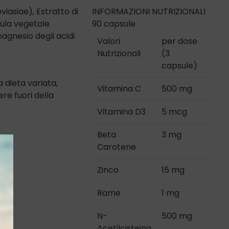
iasiae), Estratto di
INFORMAZIONI NUTRIZIONALI
sula vegetale
90 capsule
magnesio degli acidi
Valori
per dose
Nutrizionali
(3
capsule)
 dieta variata,
Vitamina C
500 mg
ere fuori della
Vitamina D3
5 mcg
Beta
3 mg
Carotene
Zinco
15 mg
Rame
1 mg
N-
500 mg
Acetilcisteina