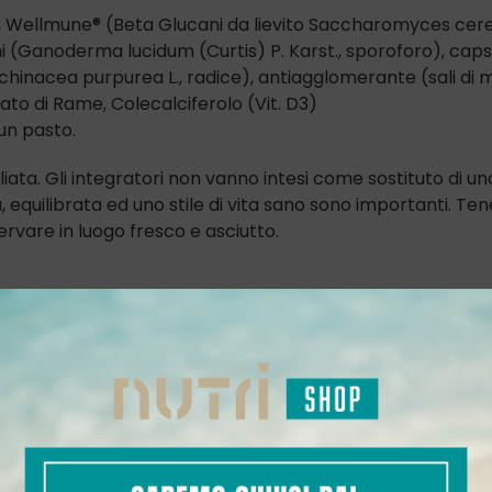
na, Wellmune® (Beta Glucani da lievito Saccharomyces cerev
hi (Ganoderma lucidum (Curtis) P. Karst., sporoforo), cap
Echinacea purpurea L., radice), antiagglomerante (sali di 
fato di Rame, Colecalciferolo (Vit. D3)
un pasto.
iata. Gli integratori non vanno intesi come sostituto di una
a, equilibrata ed uno stile di vita sano sono importanti. Ten
ervare in luogo fresco e asciutto.