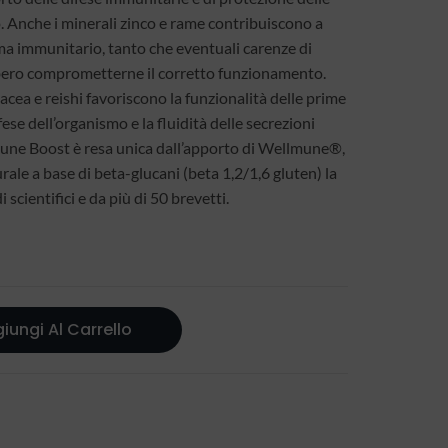
o. Anche i minerali zinco e rame contribuiscono a
a immunitario, tanto che eventuali carenze di
bero comprometterne il corretto funzionamento.
acea e reishi favoriscono la funzionalità delle prime
ifese dell’organismo e la fluidità delle secrezioni
mune Boost è resa unica dall’apporto di Wellmune®,
rale a base di beta-glucani (beta 1,2/1,6 gluten) la
i scientifici e da più di 50 brevetti.
iungi Al Carrello