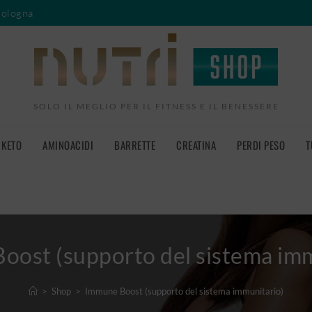
Bologna
SOLO IL MEGLIO PER IL FITNESS E IL BENESSERE
KETO
AMINOACIDI
BARRETTE
CREATINA
PERDI PESO
T
oost (supporto del sistema imm
>
Shop
>
Immune Boost (supporto del sistema immunitario)