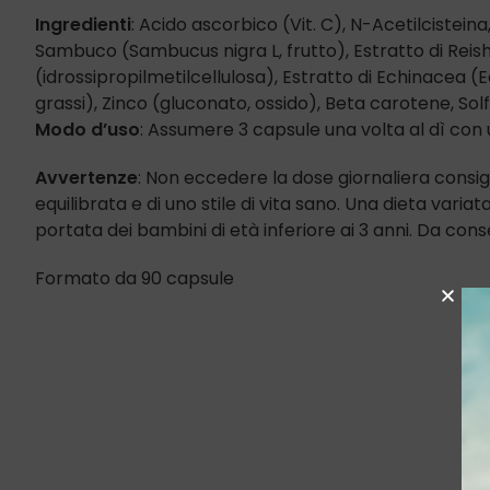
Ingredienti
: Acido ascorbico (Vit. C), N-Acetilcistei
Sambuco (Sambucus nigra L, frutto), Estratto di Reis
(idrossipropilmetilcellulosa), Estratto di Echinacea (
grassi), Zinco (gluconato, ossido), Beta carotene, Sol
Modo d’uso
: Assumere 3 capsule una volta al dì con 
Avvertenze
: Non eccedere la dose giornaliera consigl
equilibrata e di uno stile di vita sano. Una dieta variat
portata dei bambini di età inferiore ai 3 anni. Da cons
Formato da 90 capsule