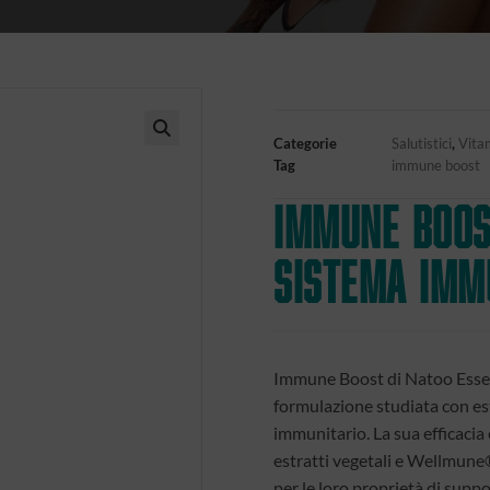
Categorie
Salutistici
,
Vita
🔍
Tag
immune boost
Immune Boos
sistema imm
Immune Boost di Natoo Essen
formulazione studiata con es
immunitario. La sua efficacia
estratti vegetali e Wellmune
per le loro proprietà di suppo