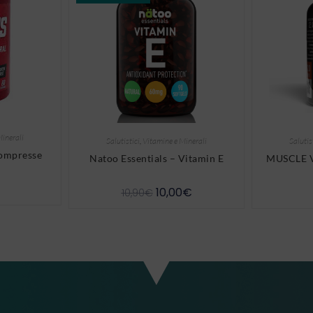
Minerali
Salutistici
,
Vitamine e Minerali
Salutis
compresse
Natoo Essentials – Vitamin E
MUSCLE V
10,00
€
10,90
€