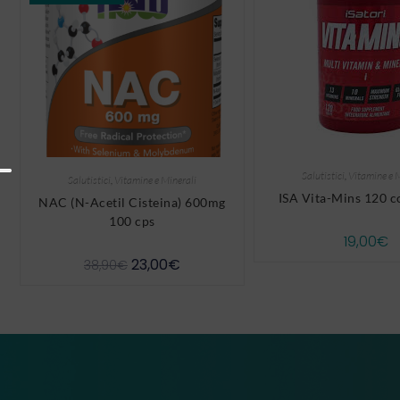
Salutistici
,
Vitamine e 
Salutistici
,
Vitamine e Minerali
ISA Vita-Mins 120 
NAC (N-Acetil Cisteina) 600mg
100 cps
19,00
€
23,00
€
38,90
€