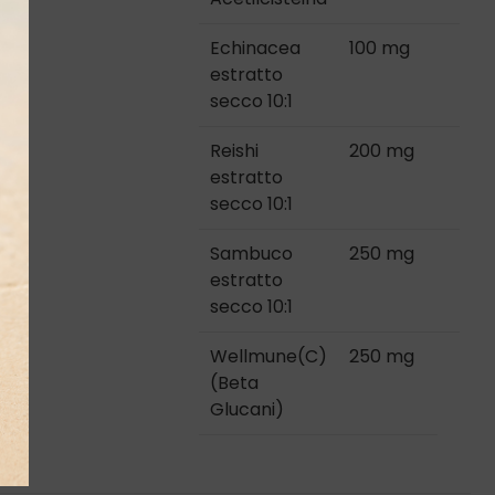
Echinacea
100 mg
estratto
secco 10:1
Reishi
200 mg
estratto
secco 10:1
Sambuco
250 mg
estratto
secco 10:1
Wellmune(C)
250 mg
(Beta
Glucani)