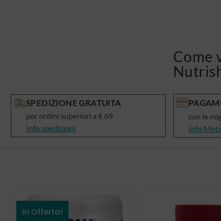
Come v
Nutris
SPEDIZIONE GRATUITA
PAGAME
per ordini superiori a € 69
con le mi
Info spedizioni
Info Met
In Offerta!