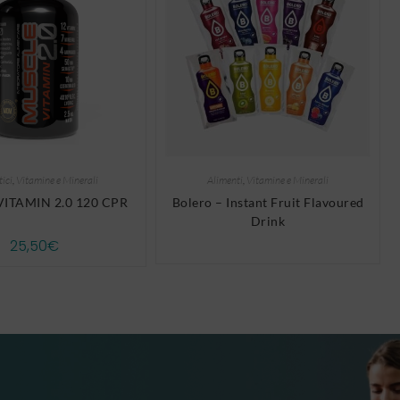
tici
,
Vitamine e Minerali
Alimenti
,
Vitamine e Minerali
ITAMIN 2.0 120 CPR
Bolero – Instant Fruit Flavoured
Drink
25,50
€