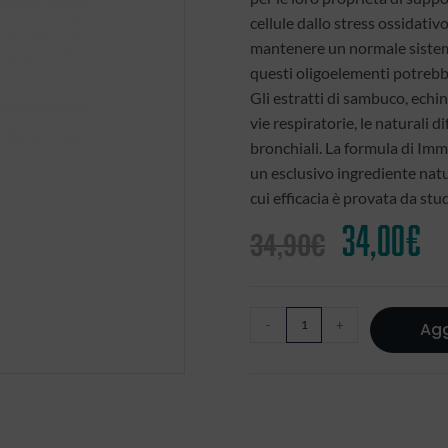
cellule dallo stress ossidativ
mantenere un normale sistem
questi oligoelementi potreb
Gli estratti di sambuco, echin
vie respiratorie, le naturali d
bronchiali. La formula di Im
un esclusivo ingrediente natu
cui efficacia è provata da stud
34,00
€
34,90
€
-
+
Agg