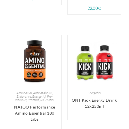
22,00
€
Aminoacidi
,
Anticatabolici
,
Energetici
Endurance
,
Energetici
,
Pre-
workout
,
Proteine
,
Salutistici
QNT Kick Energy Drink
12x250ml
NATOO Performance
Amino Essential 180
tabs