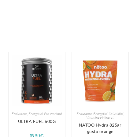
Endurance
,
Energetici
,
Pre-workout
Endurance
,
Energetici
,
Salutistici
,
Vitamine e Minerali
ULTRA FUEL 600G
NATOO Hydra 825gr
gusto orange
15,60
€