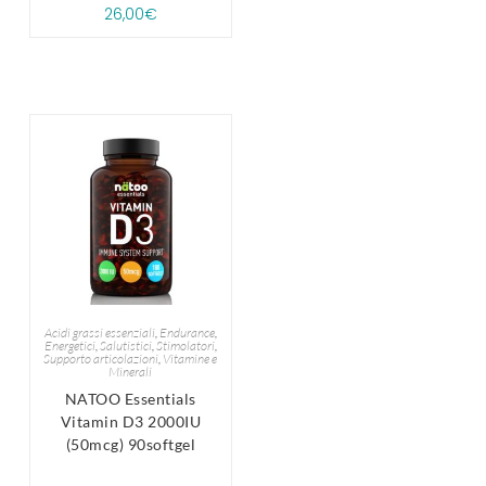
26,00
€
Acidi grassi essenziali
,
Endurance
,
Energetici
,
Salutistici
,
Stimolatori
,
Supporto articolazioni
,
Vitamine e
Minerali
NATOO Essentials
Vitamin D3 2000IU
(50mcg) 90softgel