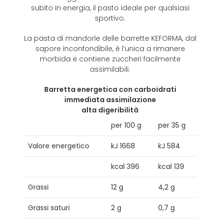
subito in energia, il pasto ideale per qualsiasi
sportivo.
La pasta di mandorle delle barrette KEFORMA, dal
sapore inconfondibile, è l’unica a rimanere
morbida e contiene zuccheri facilmente
assimilabili.
Barretta energetica con carboidrati
immediata assimilazione
alta digeribilità
per 100 g
per 35 g
Valore energetico
kJ 1668
kJ 584
kcal 396
kcal 139
Grassi
12 g
4,2 g
Grassi saturi
2 g
0,7 g