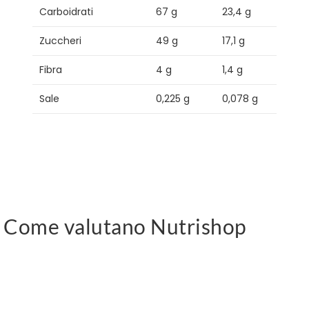
Carboidrati
67 g
23,4 g
Zuccheri
49 g
17,1 g
Fibra
4 g
1,4 g
Sale
0,225 g
0,078 g
Come valutano Nutrishop