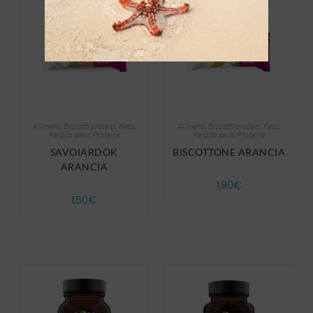
Alimenti
,
Biscotti proteici
,
Keto
,
Alimenti
,
Biscotti proteici
,
Keto
,
Perdita peso
,
Proteine
Perdita peso
,
Proteine
SAVOIARDOK
BISCOTTONE ARANCIA
ARANCIA
1,90
€
1,50
€