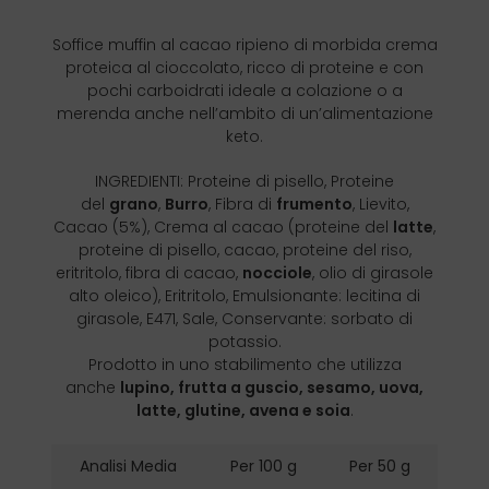
Soffice muffin al cacao ripieno di morbida crema
proteica al cioccolato, ricco di proteine e con
pochi carboidrati ideale a colazione o a
merenda anche nell’ambito di un’alimentazione
keto.
INGREDIENTI: Proteine di pisello, Proteine
del
grano
,
Burro
, Fibra di
frumento
, Lievito,
Cacao (5%), Crema al cacao (proteine del
latte
,
proteine di pisello, cacao, proteine del riso,
eritritolo, fibra di cacao,
nocciole
, olio di girasole
alto oleico), Eritritolo, Emulsionante: lecitina di
girasole, E471, Sale, Conservante: sorbato di
potassio.
Prodotto in uno stabilimento che utilizza
anche
lupino, frutta a guscio, sesamo, uova,
latte, glutine, avena e soia
.
Analisi Media
Per 100 g
Per 50 g