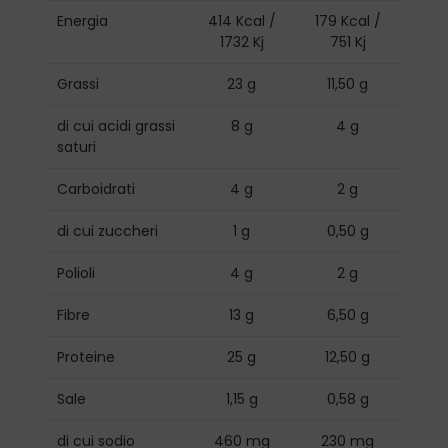
Energia
414 Kcal /
179 Kcal /
1732 Kj
751 Kj
Grassi
23 g
11,50 g
di cui acidi grassi
8 g
4 g
saturi
Carboidrati
4 g
2 g
di cui zuccheri
1 g
0,50 g
Polioli
4 g
2 g
Fibre
13 g
6,50 g
Proteine
25 g
12,50 g
Sale
1,15 g
0,58 g
di cui sodio
460 mg
230 mg