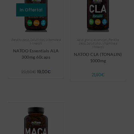
In Offerta!
Perdita peso
,
Salutistici
,
Vitamine e
Acidi grassi essenziali
,
Perdita
Minerali
peso
,
Salutistici
,
Vitamine e
Minerali
NATOO Essentials ALA
NATOO CLA (TONALIN)
300mg 60caps
1000mg
20,50
€
19,00
€
21,90
€