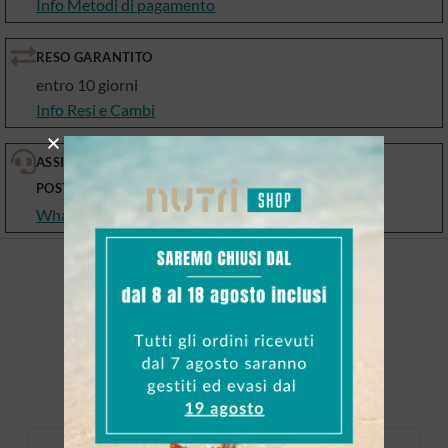
Info Metodi di pagamento
RESO GARANTITO
entro 10 giorni
Info Resi e Cambi
ASSISTENZA PRE E
POST VENDITA
WhatsApp, email, telefono