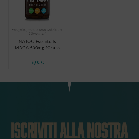
Energetici
,
Perdita peso
,
Salutistici
,
Stimolatori
NATOO Essentials
MACA 500mg 90caps
18,00
€
ISCRIVITI ALLA NOSTRA