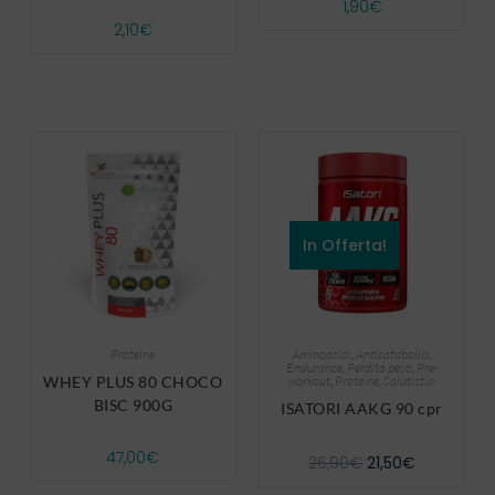
1,90
€
2,10
€
In Offerta!
Proteine
Aminoacidi
,
Anticatabolici
,
Endurance
,
Perdita peso
,
Pre-
WHEY PLUS 80 CHOCO
workout
,
Proteine
,
Salutistici
BISC 900G
ISATORI AAKG 90 cpr
47,00
€
26,90
€
21,50
€