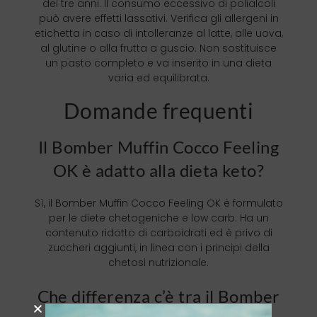
dei tre anni. Il consumo eccessivo di polialcoli
può avere effetti lassativi. Verifica gli allergeni in
etichetta in caso di intolleranze al latte, alle uova,
al glutine o alla frutta a guscio. Non sostituisce
un pasto completo e va inserito in una dieta
varia ed equilibrata.
Domande frequenti
Il Bomber Muffin Cocco Feeling
OK è adatto alla dieta keto?
Sì, il Bomber Muffin Cocco Feeling OK è formulato
per le diete chetogeniche e low carb. Ha un
contenuto ridotto di carboidrati ed è privo di
zuccheri aggiunti, in linea con i principi della
chetosi nutrizionale.
Che differenza c’è tra il Bomber