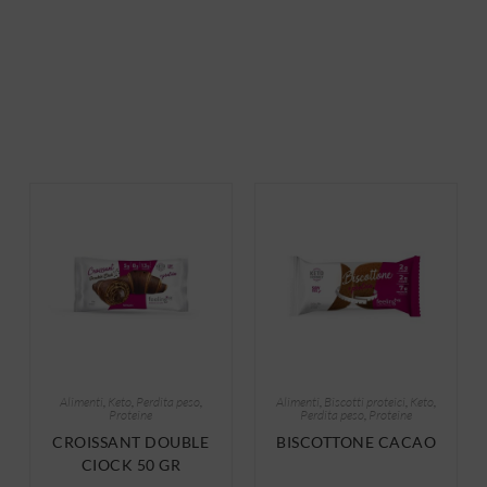
Alimenti
,
Keto
,
Perdita peso
,
Alimenti
,
Biscotti proteici
,
Keto
,
Proteine
Perdita peso
,
Proteine
CROISSANT DOUBLE
BISCOTTONE CACAO
CIOCK 50 GR