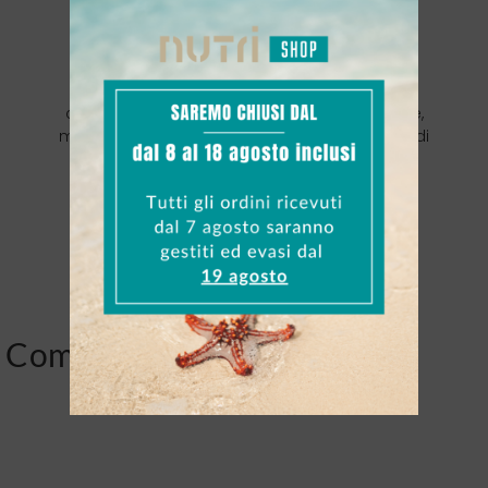
al Cocco e il Bomber al
Cioccolato?
Il Bomber al Cocco ha un ripieno di crema al
cocco con un sapore più delicato e tropicale,
mentre il Bomber al Cioccolato ha un ripieno di
crema al cioccolato dal gusto più intenso e
classico. Entrambi condividono lo stesso
impasto al cacao a basso contenuto di
carboidrati.
Come valutano Nutrishop