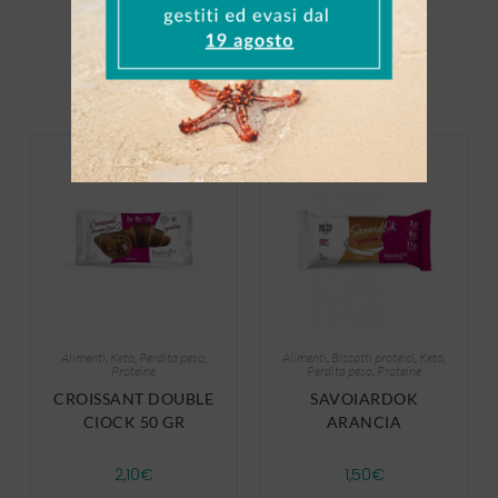
Alimenti
,
Keto
,
Perdita peso
,
Alimenti
,
Biscotti proteici
,
Keto
,
Proteine
Perdita peso
,
Proteine
CROISSANT DOUBLE
SAVOIARDOK
CIOCK 50 GR
ARANCIA
2,10
€
1,50
€