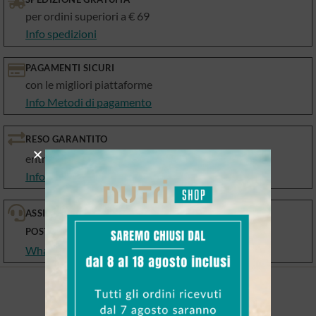
per ordini superiori a € 69
Info spedizioni
PAGAMENTI SICURI
con le migliori piattaforme
Info Metodi di pagamento
RESO GARANTITO
entro 10 giorni
Info Resi e Cambi
ASSISTENZA PRE E
POST VENDITA
WhatsApp, email, telefono