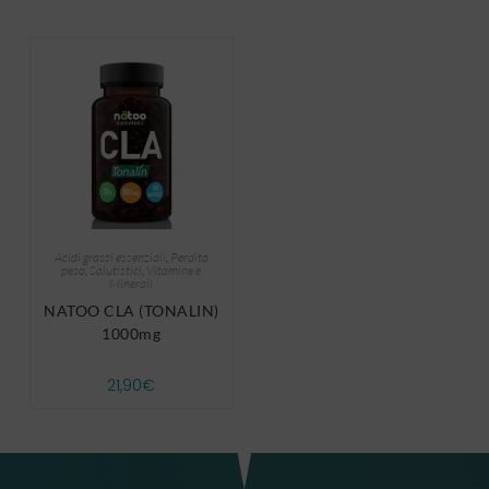
Acidi grassi essenziali
,
Perdita
peso
,
Salutistici
,
Vitamine e
Minerali
NATOO CLA (TONALIN)
1000mg
21,90
€