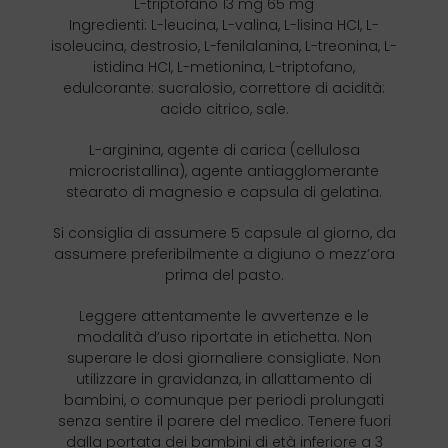
L-triptofano 13 mg 65 mg
Ingredienti: L-leucina, L-valina, L-lisina HCI, L-
isoleucina, destrosio, L-fenilalanina, L-treonina, L-
istidina HCI, L-metionina, L-triptofano,
edulcorante: sucralosio, correttore di acidità:
acido citrico, sale.
L-arginina, agente di carica (cellulosa
microcristallina), agente antiagglomerante
stearato di magnesio e capsula di gelatina.
Si consiglia di assumere 5 capsule al giorno, da
assumere preferibilmente a digiuno o mezz’ora
prima del pasto.
Leggere attentamente le avvertenze e le
modalità d’uso riportate in etichetta. Non
superare le dosi giornaliere consigliate. Non
utilizzare in gravidanza, in allattamento di
bambini, o comunque per periodi prolungati
senza sentire il parere del medico. Tenere fuori
dalla portata dei bambini di età inferiore a 3