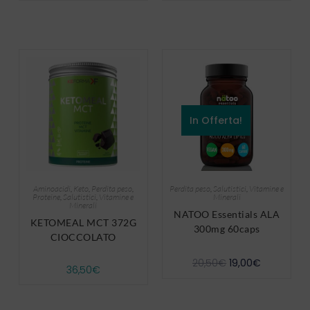
In Offerta!
Aminoacidi
,
Keto
,
Perdita peso
,
Perdita peso
,
Salutistici
,
Vitamine e
Proteine
,
Salutistici
,
Vitamine e
Minerali
Minerali
NATOO Essentials ALA
KETOMEAL MCT 372G
300mg 60caps
CIOCCOLATO
20,50
€
19,00
€
36,50
€