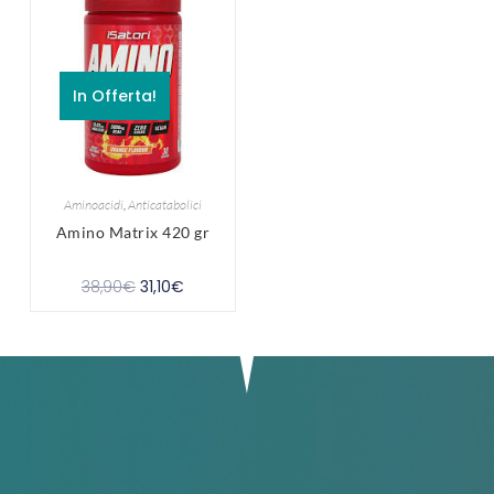
In Offerta!
Aminoacidi
,
Anticatabolici
Amino Matrix 420 gr
38,90
€
31,10
€