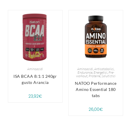
Aminoacidi
Aminoacidi
,
Anticatabolici
,
Endurance
,
Energetici
,
Pre-
ISA BCAA 8:1:1 240gr
workout
,
Proteine
,
Salutistici
gusto Arancia
NATOO Performance
Amino Essential 180
tabs
23,92
€
26,00
€