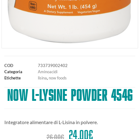
COD
733739002402
Categoria
Aminoacidi
Etichette
lisina
,
now foods
NOW L-Lysine Powder 454g
Integratore alimentare di L-Lisina in polvere.
24,00
€
26,00
€