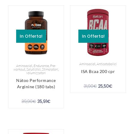
In Offerta!
In Offerta!
Aminoacidi
,
Anticatabolici
Aminoacidi
,
Endurance
,
Pre-
workout
,
Salutistici
,
Stimolatori
,
ISA Bcaa 200 cpr
Volumizzatori
Nätoo Performance
31,90
€
25,50
€
Arginine (180 tabs)
39,90
€
35,91
€