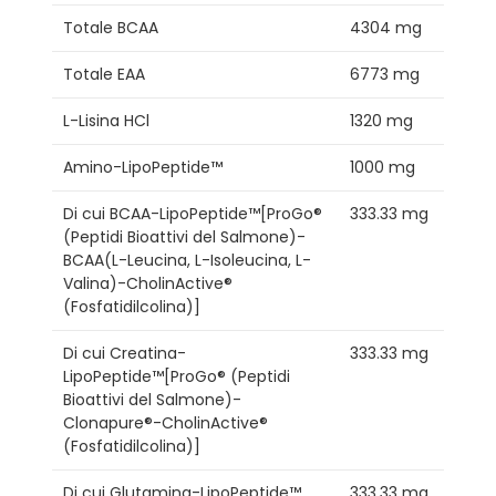
Totale BCAA
4304 mg
Totale EAA
6773 mg
L-Lisina HCl
1320 mg
Amino-LipoPeptide™
1000 mg
Di cui BCAA-LipoPeptide™[ProGo®
333.33 mg
(Peptidi Bioattivi del Salmone)-
BCAA(L-Leucina, L-Isoleucina, L-
Valina)-CholinActive®
(Fosfatidilcolina)]
Di cui Creatina-
333.33 mg
LipoPeptide™[ProGo® (Peptidi
Bioattivi del Salmone)-
Clonapure®-CholinActive®
(Fosfatidilcolina)]
Di cui Glutamina-LipoPeptide™
333.33 mg