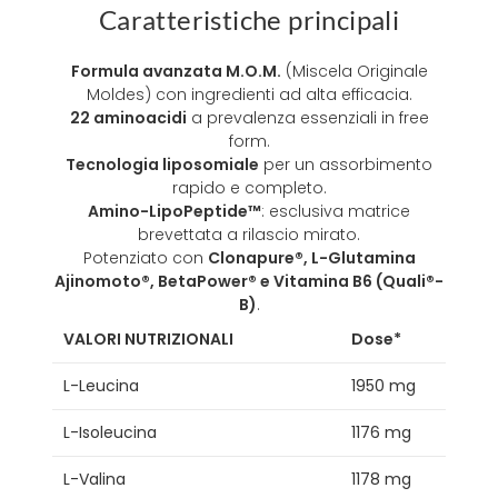
Caratteristiche principali
Formula avanzata M.O.M.
(Miscela Originale
Moldes) con ingredienti ad alta efficacia.
22 aminoacidi
a prevalenza essenziali in free
form.
Tecnologia liposomiale
per un assorbimento
rapido e completo.
Amino-LipoPeptide™
: esclusiva matrice
brevettata a rilascio mirato.
Potenziato con
Clonapure®, L-Glutamina
Ajinomoto®, BetaPower® e Vitamina B6 (Quali®-
B)
.
VALORI NUTRIZIONALI
Dose*
L-Leucina
1950 mg
L-Isoleucina
1176 mg
L-Valina
1178 mg