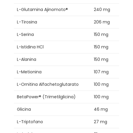
L-Glutamina Ajinomoto®
240 mg
L-Tirosina
206 mg
L-Serina
150 mg
L-Istidina HCl
150 mg
L-Alanina
150 mg
L-Metionina
107 mg
L-Ornitina Alfachetoglutarato
100 mg
BetaPower® (Trimetilglicina)
100 mg
Glicina
46 mg
L-Triptofano
27 mg