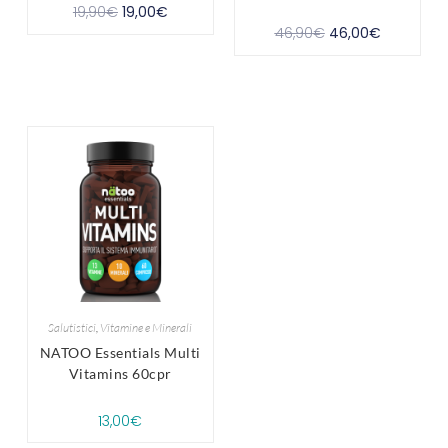
19,90
€
19,00
€
46,90
€
46,00
€
Salutistici
,
Vitamine e Minerali
NATOO Essentials Multi
Vitamins 60cpr
13,00
€