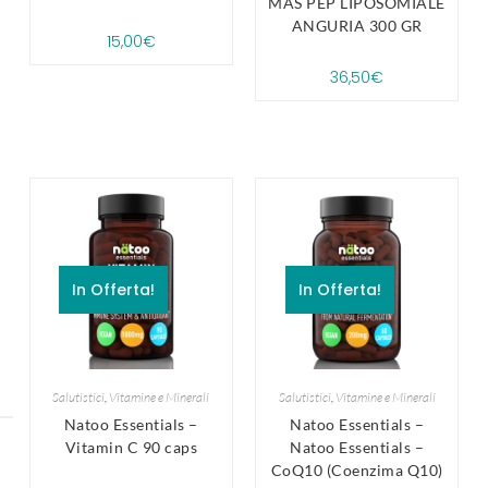
MAS PEP LIPOSOMIALE
ANGURIA 300 GR
15,00
€
36,50
€
In Offerta!
In Offerta!
Salutistici
,
Vitamine e Minerali
Salutistici
,
Vitamine e Minerali
Natoo Essentials –
Natoo Essentials –
Vitamin C 90 caps
Natoo Essentials –
CoQ10 (Coenzima Q10)