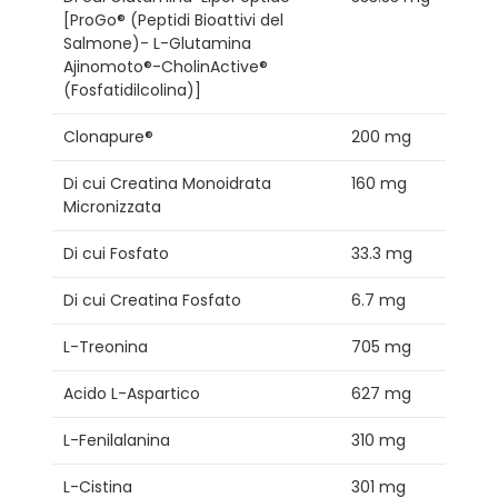
[ProGo® (Peptidi Bioattivi del
Salmone)- L-Glutamina
Ajinomoto®-CholinActive®
(Fosfatidilcolina)]
Clonapure®
200 mg
Di cui Creatina Monoidrata
160 mg
Micronizzata
Di cui Fosfato
33.3 mg
Di cui Creatina Fosfato
6.7 mg
L-Treonina
705 mg
Acido L-Aspartico
627 mg
L-Fenilalanina
310 mg
L-Cistina
301 mg