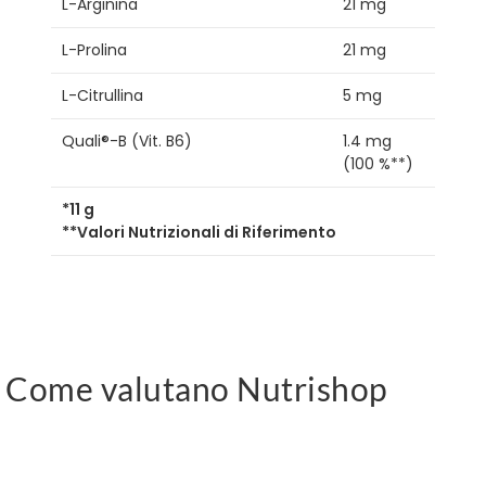
L-Arginina
21 mg
L-Prolina
21 mg
L-Citrullina
5 mg
Quali®-B (Vit. B6)
1.4 mg
(100 %**)
*11 g
**Valori Nutrizionali di Riferimento
Come valutano Nutrishop