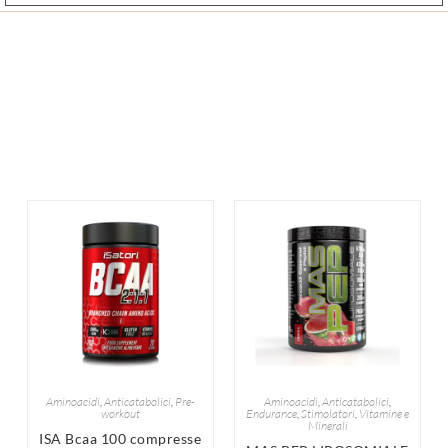
Aminoacidi
,
Anticatabolici
,
Pre-
Aminoacidi
,
Anticatabolici
,
workout
Endurance
,
Stimolatori
,
Vitamine e
Minerali
ISA Bcaa 100 compresse