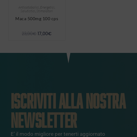
Anticatabolici
,
Energetici
,
Salutistici
,
Stimolatori
Maca 500mg 100 cps
23,90
€
17,00
€
ISCRIVITI ALLA NOSTRA
NEWSLETTER
E’ il modo migliore per tenerti aggiornato