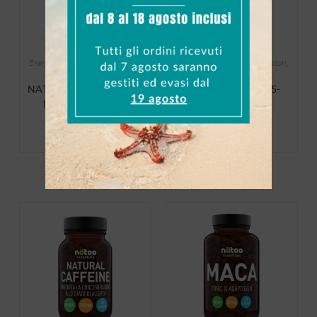
Energetici
,
Salutistici
,
Stimolatori
,
Energetici
,
Salutistici
,
Stimolatori
,
Vitamine e Minerali
Vitamine e Minerali
NATOO Essentials Super
NATOO Essentials 5-
Magnesium 250gr
HTP 90 caps
19,90
€
22,00
€