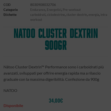
COD
8030908032706
Categorie
Endurance
,
Energetici
,
Pre-workout
Etichette
carboidrati
,
ciclodestrine
,
cluster dextrin
,
energia
,
intra
workout
NATOO Cluster Dextrin
900gr
Nätoo Cluster Dextrin™ Performance sono i carboidrati più
avanzati, sviluppati per offrire energia rapida ma a rilascio
graduale con la massima digeribilità.
Confezione da 900g
NATOO
34,00
€
Disponibile