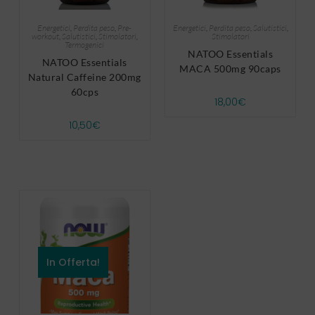
Energetici
,
Perdita peso
,
Pre-
Energetici
,
Perdita peso
,
Salutistici
,
workout
,
Salutistici
,
Stimolatori
,
Stimolatori
Termogenici
NATOO Essentials
NATOO Essentials
MACA 500mg 90caps
Natural Caffeine 200mg
60cps
18,00
€
10,50
€
In Offerta!