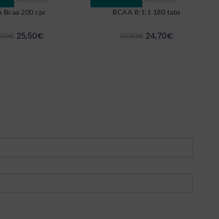
A Bcaa 200 cpr
BCAA 8:1:1 180 tabs
25,50
€
24,70
€
,90
€
30,90
€