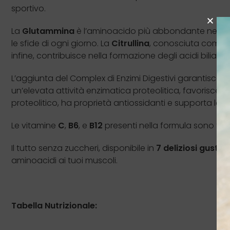
sportivo.
La
Glutammina
è l’aminoacido più abbondante nella no
le sfide di ogni giorno. La
Citrullina
, conosciuta come pr
infine, contribuisce nella formazione degli acidi biliari.
L’aggiunta del Complex di Enzimi Digestivi garantisce un’
un’elevata attività enzimatica proteolitica, favorisce il
proteolitico, ha proprietà antiossidanti e supporta le n
Le vitamine
C
,
B6
, e
B12
presenti nella formula sono fon
Il tutto senza zuccheri, disponibile in
7 deliziosi gusti
, 
aminoacidi ai tuoi muscoli.
Tabella Nutrizionale: