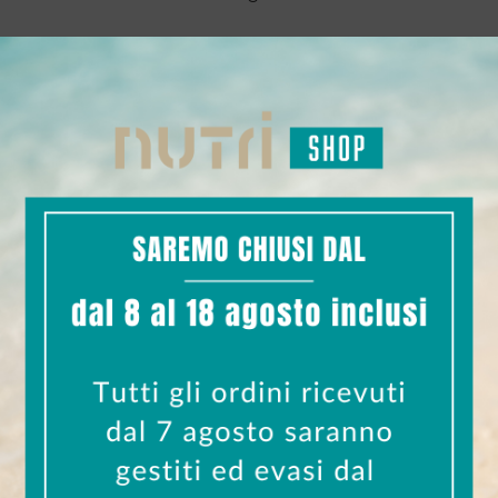
stra muscolatura: questo ne sottolinea la sua importanza,
ecursore dell’Arginina, entra in gioco nel ciclo dell’urea e
ottima digestione e assimilazione dei nutrienti presenti in 
 drenaggio dei liquidi corporei e la funzionalità del microci
aturali difese dell’organismo.
damentali per sostenere il sistema immunitario, ridurre la
perfetti sia dopo l’allenamento, o in qualsiasi momento dell