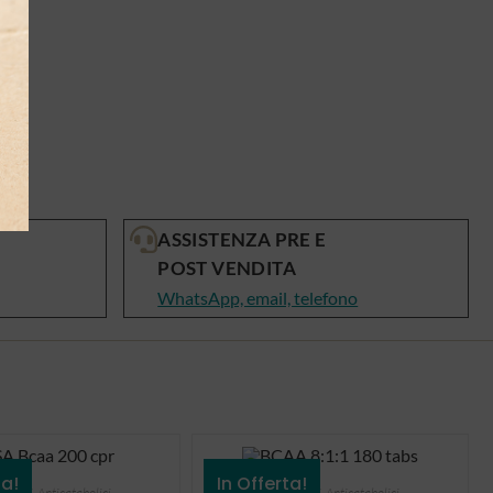
ASSISTENZA PRE E
POST VENDITA
WhatsApp, email, telefono
ta!
In Offerta!
oacidi
,
Anticatabolici
Aminoacidi
,
Anticatabolici