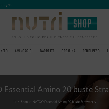
Bologna
SOLO IL MEGLIO PER IL FITNESS E IL BENESSERE
KETO
AMINOACIDI
BARRETTE
CREATINA
PERDI PESO
T
Essential Amino 20 buste Str
>
Shop
>
NATOO Essential Amino 20 buste Strawberry