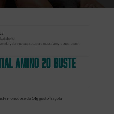
32
icatabolici
enziali
,
during
,
eaa
,
recupero muscolare
,
recupero post
tial Amino 20 buste
buste monodose da 14g gusto fragola