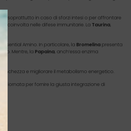
 soprattutto in caso di sforzi intesi o per affrontare
d è coinvolta nelle difese immunitarie. La
Taurina
,
Essential Amino. In particolare, la
Bromelina
presenta
rcolo. Mentre, la
Papaina
, anch’essa enzima
 stanchezza e migliorare il metabolismo energetico.
a giornata per fornire la giusta integrazione di