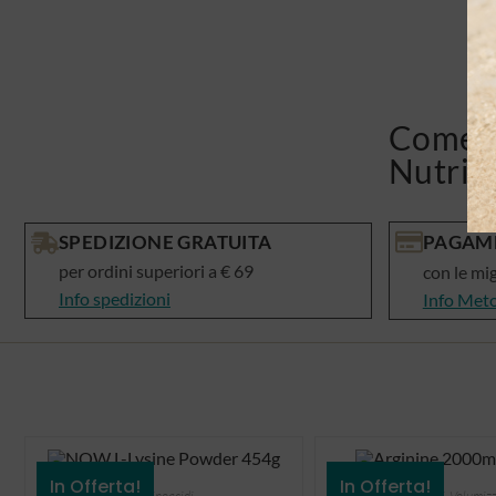
Come v
Nutris
SPEDIZIONE GRATUITA
PAGAME
per ordini superiori a € 69
con le mi
Info spedizioni
Info Met
In Offerta!
In Offerta!
Aminoacidi
Aminoacidi
,
Volumizz