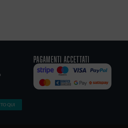
e in qualsiasi momento, utilizzando il link presente nella
li consulta la nostra
Privacy Policy
.
Pagamenti accettati
a
TO QUI