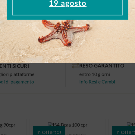
alutano
hop
RESO GARANTITO
NTI SICURI
gliori piattaforme
entro 10 giorni
odi di pagamento
Info Resi e Cambi
In Offerta!
In Offer
atori
Aminoacidi
,
Anticatabolici
Amin