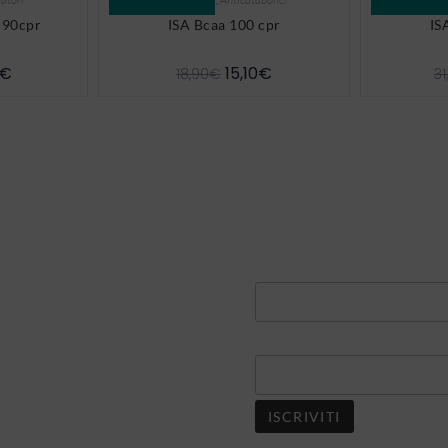
 90cpr
ISA Bcaa 100 cpr
IS
€
15,10
€
18,90
€
31
Indirizzo email*
Nome
iniziative,
ti!