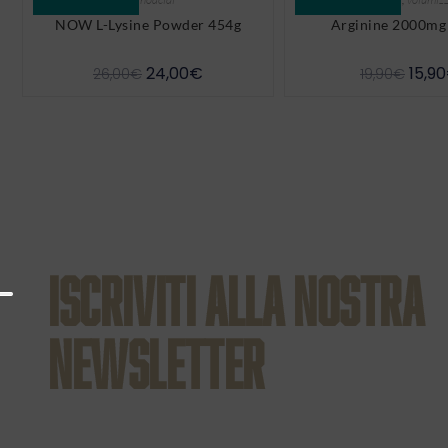
NOW L-Lysine Powder 454g
Arginine 2000mg
24,00
€
15,90
26,00
€
19,90
€
ISCRIVITI ALLA NOSTRA
NEWSLETTER
E’ il modo migliore per tenerti aggiornato sulle nostre 
promozioni speciali e aggiornamenti sui nostri prodot