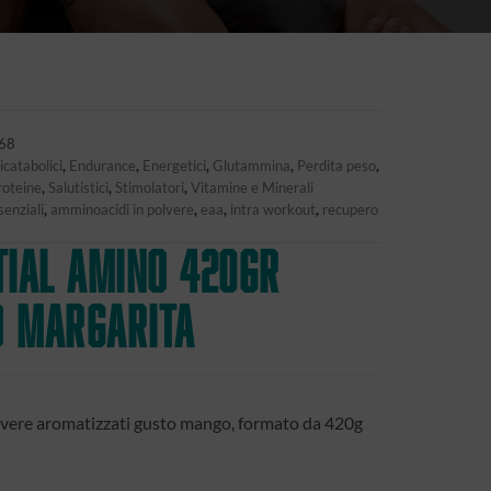
68
icatabolici
,
Endurance
,
Energetici
,
Glutammina
,
Perdita peso
,
roteine
,
Salutistici
,
Stimolatori
,
Vitamine e Minerali
enziali
,
amminoacidi in polvere
,
eaa
,
intra workout
,
recupero
tial Amino 420gr
 Margarita
lvere aromatizzati gusto mango, formato da 420g