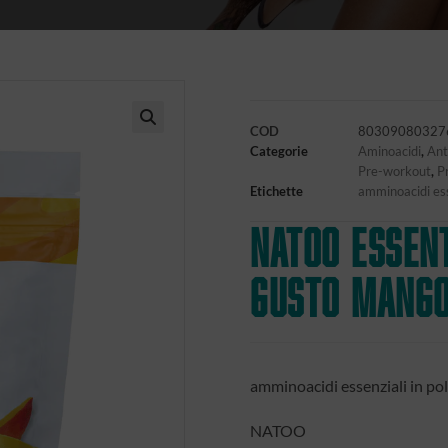
COD
80309080327
🔍
Categorie
Aminoacidi
,
Ant
Pre-workout
,
P
Etichette
amminoacidi ess
NATOO Essen
gusto Mango
amminoacidi essenziali in po
NATOO