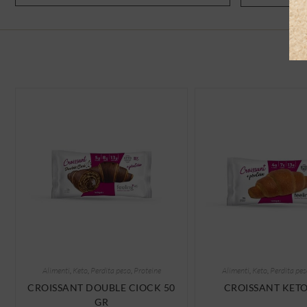
Alimenti
,
Keto
,
Perdita peso
,
Proteine
Alimenti
,
Keto
,
Perdita pes
CROISSANT DOUBLE CIOCK 50
CROISSANT KETO
GR