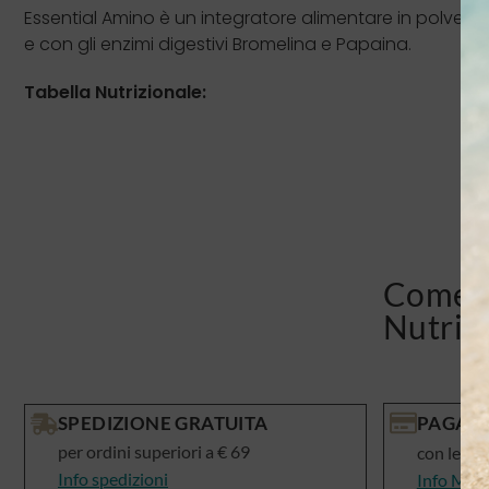
Essential Amino è un integratore alimentare in polvere 
e con gli enzimi digestivi Bromelina e Papaina.
Tabella Nutrizionale:
Come v
Nutris
SPEDIZIONE GRATUITA
PAGAME
per ordini superiori a € 69
con le mi
Info spedizioni
Info Met