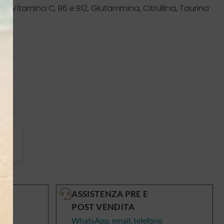
n Vitamina C, B6 e B12, Glutammina, Citrullina, Taurina
ASSISTENZA PRE E
POST VENDITA
WhatsApp, email, telefono