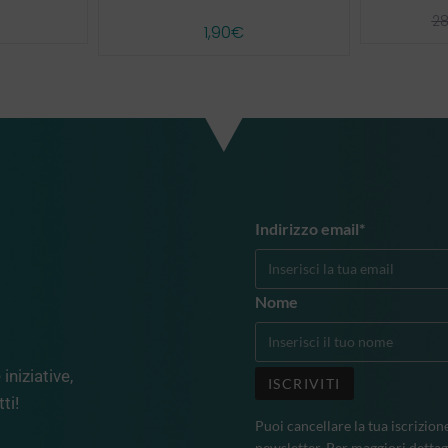
28
1,90
€
Indirizzo email*
Nome
iniziative,
ti!
Puoi cancellare la tua iscrizion
newsletter. Per maggiori dettag