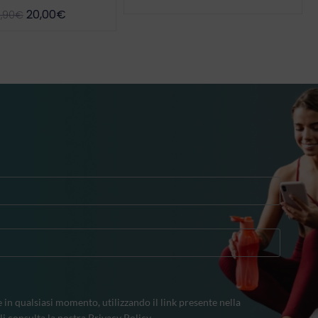
20,00
€
,90
€
e in qualsiasi momento, utilizzando il link presente nella
li consulta la nostra
Privacy Policy
.