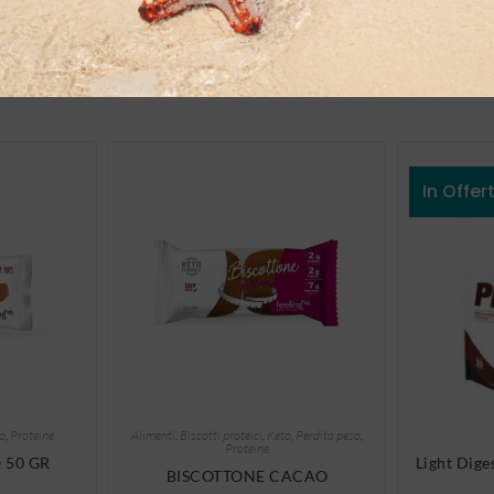
In Offer
o
,
Proteine
Alimenti
,
Biscotti proteici
,
Keto
,
Perdita peso
,
Proteine
 50 GR
Light Dige
BISCOTTONE CACAO