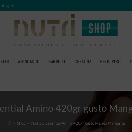
Bologna
SOLO IL MEGLIO PER IL FITNESS E IL BENESSERE
KETO
AMINOACIDI
BARRETTE
CREATINA
PERDI PESO
T
ntial Amino 420gr gusto Mang
>
Shop
>
NATOO Essential Amino 420gr gusto Mango Margarita