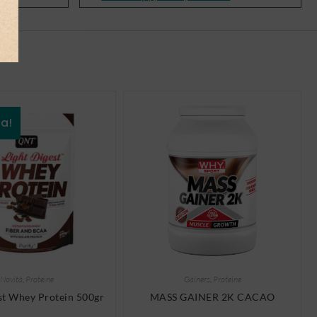
ta!
Novità
,
Proteine
Gainers
,
Proteine
st Whey Protein 500gr
MASS GAINER 2K CACAO