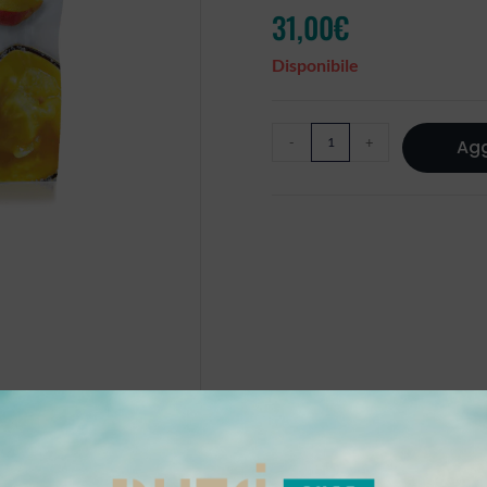
31,00
€
Disponibile
-
+
Agg