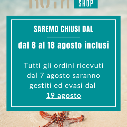
aromatizzata a base di aminoacidi essenziali, BCAA con co
alutano
hop
RESO GARANTITO
NTI SICURI
gliori piattaforme
entro 10 giorni
odi di pagamento
Info Resi e Cambi