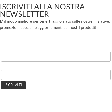
ISCRIVITI ALLA NOSTRA
NEWSLETTER
E’ il modo migliore per tenerti aggiornato sulle nostre iniziative,
promozioni speciali e aggiornamenti sui nostri prodotti!
Indirizzo email*
Nome
Puoi cancellare la tua iscrizione in qualsiasi momento, utilizzando il link
presente nella newsletter. Per maggiori dettagli consulta la nostra
Privacy Policy
.