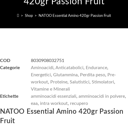
420gr Passion Fruit
>
Shop
>
NATOO Essential Amino 420gr Passion Fruit
COD
8030908032751
Categorie
Aminoacidi
,
Anticatabolici
,
Endurance
,
Energetici
,
Glutammina
,
Perdita peso
,
Pre-
workout
,
Proteine
,
Salutistici
,
Stimolatori
,
Vitamine e Minerali
Etichette
amminoacidi essenziali
,
amminoacidi in polvere
,
eaa
,
intra workout
,
recupero
NATOO Essential Amino 420gr Passion
Fruit