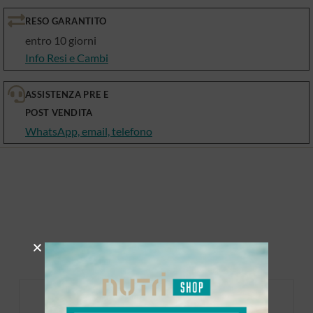
RESO GARANTITO
entro 10 giorni
Info Resi e Cambi
ASSISTENZA PRE E
POST VENDITA
WhatsApp, email, telefono