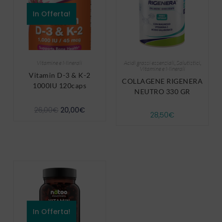
In Offerta!
Vitamine e Minerali
Acidi grassi essenziali
,
Salutistici
,
Vitamine e Minerali
Vitamin D-3 & K-2
COLLAGENE RIGENERA
1000IU 120caps
NEUTRO 330 GR
26,00
€
20,00
€
28,50
€
In Offerta!