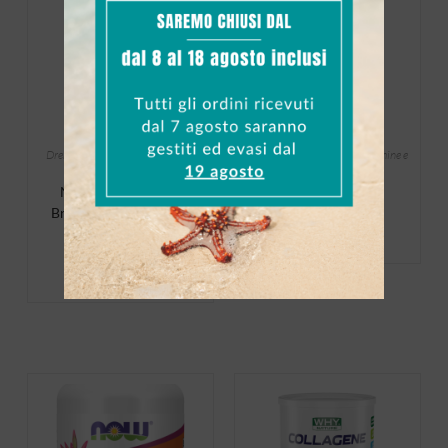
In Offerta!
Drenanti
,
Salutistici
,
Vitamine e
Salutistici
,
Stimolatori
,
Vitamine e
Minerali
Minerali
NATOO Essentials
CoQ10 200mg
Bromelain 500mg 60
caps
65,90
€
39,00
€
20,50
€