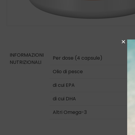
INFORMAZIONI
Per dose (4 capsule)
NUTRIZIONALI
Olio di pesce
di cui EPA
di cui DHA
Altri Omega-3