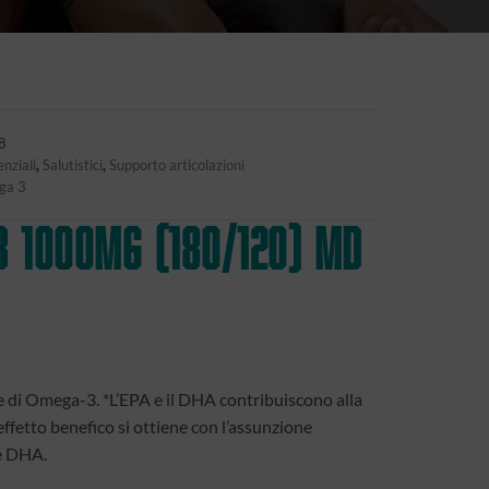
8
enziali
,
Salutistici
,
Supporto articolazioni
ga 3
 1000mg (180/120) md
e di Omega-3. *L’EPA e il DHA contribuiscono alla
effetto benefico si ottiene con l’assunzione
 e DHA.