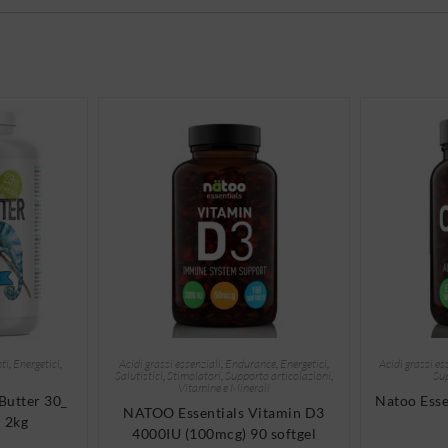
ti
,
Energetici
,
Acidi grassi essenziali
,
Endurance
,
Energetici
,
Acidi grassi es
Salutistici
,
Stimolatori
,
Supporto articolazioni
,
Sup
Vitamine e Minerali
utter 30_
Natoo Esse
NATOO Essentials Vitamin D3
 2kg
4000IU (100mcg) 90 softgel