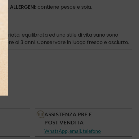
olo).
ALLERGENI:
contiene pesce e soia.
a variata, equilibrata ed uno stile di vita sano sono
riore ai 3 anni. Conservare in luogo fresco e asciutto.
ASSISTENZA PRE E
POST VENDITA
WhatsApp, email, telefono