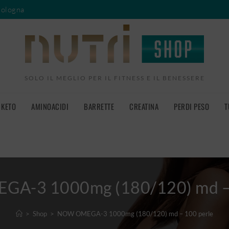
Bologna
SOLO IL MEGLIO PER IL FITNESS E IL BENESSERE
KETO
AMINOACIDI
BARRETTE
CREATINA
PERDI PESO
T
A-3 1000mg (180/120) md – 
>
Shop
>
NOW OMEGA-3 1000mg (180/120) md – 100 perle