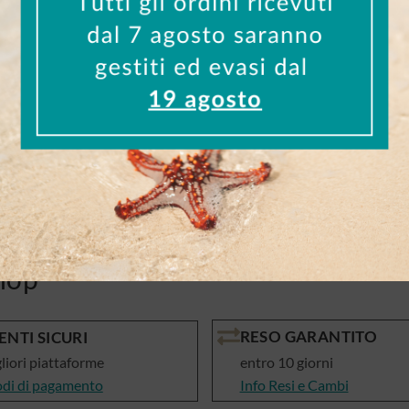
gelatina, glicerina, acqua), antiossidante (d-alfa tocofer
prima dei pasti. Leggere attentamente le avvertenze.
dieta variata, equilibrata e uno stile di vita sano. Una diet
igliata. Tenere fuori della portata dei bambini di età infe
alutano
hop
RESO GARANTITO
NTI SICURI
gliori piattaforme
entro 10 giorni
odi di pagamento
Info Resi e Cambi