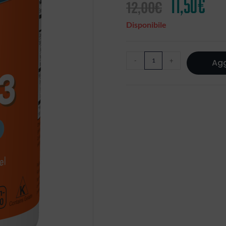
11,50
€
12,00
€
Disponibile
-
+
Agg