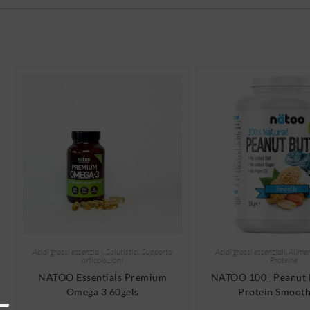
Acidi grassi essenziali
,
Salutistici
,
Supporto
Acidi grassi essenziali
,
Alimen
articolazioni
Proteine
NATOO Essentials Premium
NATOO 100_ Peanut B
Omega 3 60gels
Protein Smooth