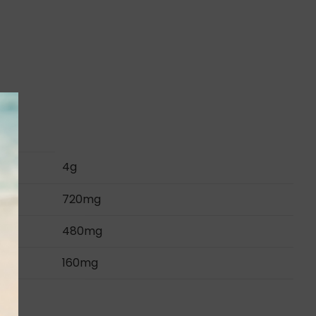
4g
720mg
480mg
160mg