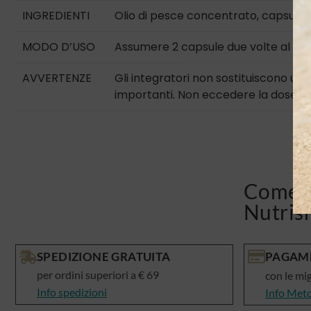
INGREDIENTI
Olio di pesce concentrato, capsula (
MODO D’USO
Assumere 2 capsule due volte al dì 
AVVERTENZE
Gli integratori non sostituiscono una 
importanti. Non eccedere la dose cons
Come v
Nutris
SPEDIZIONE GRATUITA
PAGAME
per ordini superiori a € 69
con le mi
Info spedizioni
Info Met