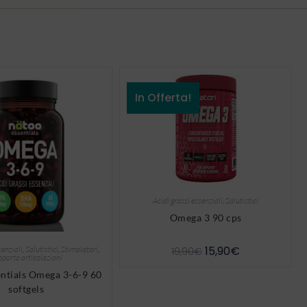
In Offerta!
Acidi grassi essenziali
,
Salutistici
Omega 3 90 cps
15,90
€
senziali
,
Salutistici
,
Stimolatori
,
19,90
€
porto articolazioni
ntials Omega 3-6-9 60
softgels