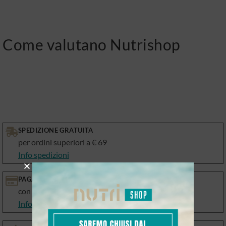
Come valutano Nutrishop
SPEDIZIONE GRATUITA
per ordini superiori a € 69
Info spedizioni
PAGAMENTI SICURI
con le migliori piattaforme
Info Metodi di pagamento