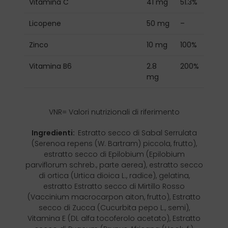
Vitamina C
41 mg
51.3%
Licopene
50 mg
–
Zinco
10 mg
100%
Vitamina B6
2.8
200%
mg
VNR= Valori nutrizionali di riferimento
Ingredienti:
Estratto secco di Sabal Serrulata
(Serenoa repens (W. Bartram) piccola, frutto),
estratto secco di Epilobium (Epilobium
parviflorum schreb., parte aerea), estratto secco
di ortica (Urtica dioica L., radice), gelatina,
estratto Estratto secco di Mirtillo Rosso
(Vaccinium macrocarpon aiton, frutto), Estratto
secco di Zucca (Cucurbita pepo L., semi),
Vitamina E (DL alfa tocoferolo acetato), Estratto