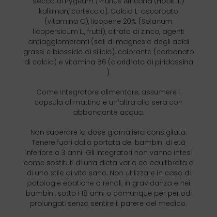
secco di Pygeum (Prunus Africana (Hook. f.)
kalkman, corteccia), Calcio L-ascorbato
(vitamina C), licopene 20% (Solanum
licopersicum L., frutti), citrato di zinco, agenti
antiagglomeranti (sali di magnesio degli acidi
grassi e biossido di silicio), colorante (carbonato
di calcio) e vitamina B6 (cloridrato di piridossina
).
Come integratore alimentare, assumere 1
capsula al mattino e un’altra alla sera con
abbondante acqua.
Non superare la dose giornaliera consigliata.
Tenere fuori dalla portata dei bambini di età
inferiore a 3 anni. Gli integratori non vanno intesi
come sostituti di una dieta varia ed equilibrata e
di uno stile di vita sano. Non utilizzare in caso di
patologie epatiche o renali, in gravidanza e nei
bambini, sotto i 18 anni o comunque per periodi
prolungati senza sentire il parere del medico.