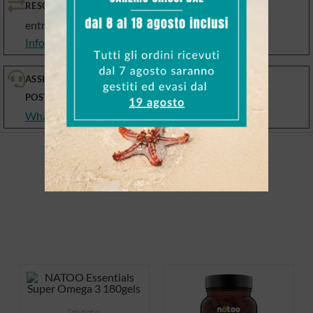
RESO GARANTITO
entro 10 giorni
Info Resi e Cambi
ASSISTENZA PRE E
POST VENDITA
WhatsApp, email, telefono
Salutistici