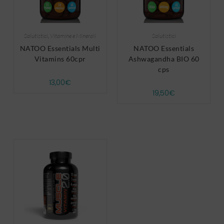
Salutistici
,
Vitamine e Minerali
Salutistici
NATOO Essentials Multi
NATOO Essentials
Vitamins 60cpr
Ashwagandha BIO 60
cps
13,00
€
19,50
€