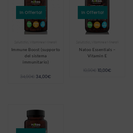
In Offerta!
In Offerta!
Salutistici
,
Vitamine e Minerali
Salutistici
,
Vitamine e Minerali
Immune Boost (supporto
Natoo Essentials –
del sistema
Vitamin E
immunitario)
10,90
€
10,00
€
34,90
€
34,00
€