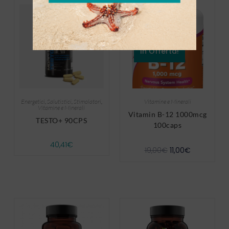
In Offerta!
Energetici
,
Salutistici
,
Stimolatori
,
Vitamine e Minerali
Vitamine e Minerali
Vitamin B-12 1000mcg
TESTO+ 90CPS
100caps
40,41
€
19,00
€
11,00
€