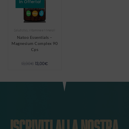
In Offerta!
Salutistici
,
Vitamine e Minerali
Natoo Essentials –
Magnesium Complex 90
Cps
13,90
€
13,00
€
ISCRIVITI ALLA NOSTRA