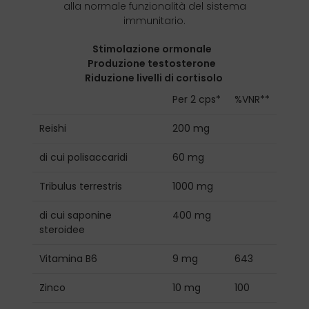
alla normale funzionalità del sistema
immunitario.
Stimolazione ormonale
Produzione testosterone
Riduzione livelli di cortisolo
Per 2 cps*
%VNR**
Reishi
200 mg
di cui polisaccaridi
60 mg
Tribulus terrestris
1000 mg
di cui saponine
400 mg
steroidee
Vitamina B6
9 mg
643
Zinco
10 mg
100