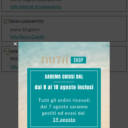
Info Metodi di pagamento
RESO GARANTITO
entro 10 giorni
Info Resi e Cambi
ASSISTENZA PRE E
POST VENDITA
WhatsApp, email, telefono