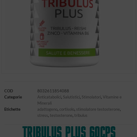
COD
8032611854088
Categorie
Anticatabolici
,
Salutistici
,
Stimolatori
,
Vitamine e
Minerali
Etichette
adattogeno
,
cortisolo
,
stimolatore testosterone
,
stress
,
testosterone
,
tribulus
TRIBULUS PLUS 60cps