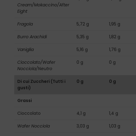
Cream/Mokaccino/After
Eight
Fragola
5,72 g
1,95 g
Burro Arachidi
5,35 g
1,82 g
Vaniglia
5,16 g
1,76 g
Cioccolato/Wafer
0 g
0 g
Nocciola/Neutro
Di cui Zuccheri (Tutti i
0 g
0 g
gusti)
Grassi
Cioccolato
4,1 g
1,4 g
Wafer Nocciola
3,03 g
1,03 g