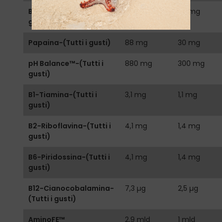
Bromelina-(Tutti i
88 mg
30 mg
gusti)
Papaina-(Tutti i gusti)
88 mg
30 mg
pH Balance™-(Tutti i
880 mg
300 mg
gusti)
B1-Tiamina-(Tutti i
3,1 mg
1,1 mg
gusti)
B2-Riboflavina-(Tutti i
4,1 mg
1,4 mg
gusti)
B6-Piridossina-(Tutti i
4,1 mg
1,4 mg
gusti)
B12-Cianocobalamina-
7,3 µg
2,5 µg
(Tutti i gusti)
AminoFE™
2,9 mld
1 mld