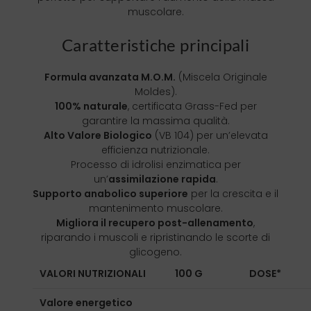
muscolare.
Caratteristiche principali
Formula avanzata M.O.M.
(Miscela Originale
Moldes).
100% naturale
, certificata Grass-Fed per
garantire la massima qualità.
Alto Valore Biologico
(VB 104) per un’elevata
efficienza nutrizionale.
Processo di idrolisi enzimatica per
un’
assimilazione rapida
.
Supporto anabolico superiore
per la crescita e il
mantenimento muscolare.
Migliora il recupero post-allenamento
,
riparando i muscoli e ripristinando le scorte di
glicogeno.
VALORI NUTRIZIONALI
100 G
DOSE*
Valore energetico