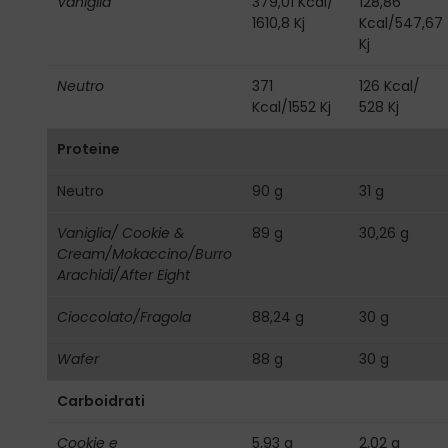
Vaniglia
379,01 Kcal/
128,86
1610,8 Kj
Kcal/547,67
Kj
Neutro
371
126 Kcal/
Kcal/1552 Kj
528 Kj
Proteine
Neutro
90 g
31 g
Vaniglia/ Cookie &
89 g
30,26 g
Cream/Mokaccino/Burro
Arachidi/After Eight
Cioccolato/Fragola
88,24 g
30 g
Wafer
88 g
30 g
Carboidrati
Cookie e
5,93 g
2,02 g