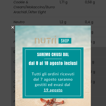
Cookie &
1,71 g
0,58 g
Cream/Mokaccino/Burro
Arachidi /After Eight
Neutro
1,2 g
0,4 g
Vaniglia
1,18 g
0,4 g
Fragola
1,15 g
0,39 g
Di cui Saturi
Cioccolato
0,4 g
0,14 g
Wafer Nocciola
0,26 g
0,09 g
Cookie &
0,09 g
0,03 g
Cream/Mokaccino/Burro
Arachidi/After Eight
Fragola/ Vaniglia/Neutro
0 g
0 g