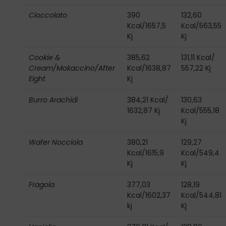
Cioccolato
390
132,60
Kcal/1657,5
Kcal/563,55
Kj
Kj
Cookie &
385,62
131,11 Kcal/
Cream/Mokaccino/After
Kcal/1638,87
557,22 Kj
Eight
Kj
Burro Arachidi
384,21 Kcal/
130,63
1632,87 Kj
Kcal/555,18
Kj
Wafer Nocciola
380,21
129,27
Kcal/1615,9
Kcal/549,4
Kj
Kj
Fragola
377,03
128,19
Kcal/1602,37
Kcal/544,81
kj
Kj