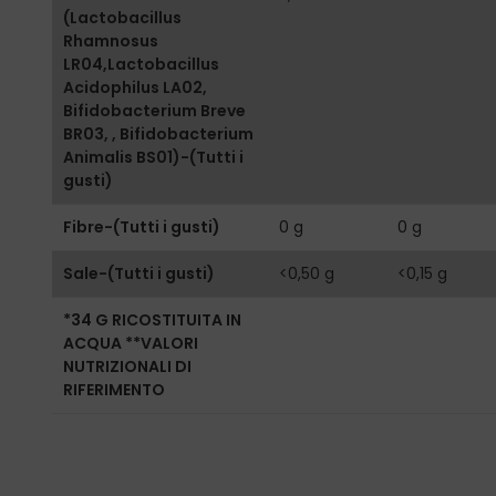
(Lactobacillus
Rhamnosus
LR04,Lactobacillus
Acidophilus LA02,
Bifidobacterium Breve
BR03, , Bifidobacterium
Animalis BS01)-(Tutti i
gusti)
Fibre-(Tutti i gusti)
0 g
0 g
Sale-(Tutti i gusti)
<0,50 g
<0,15 g
*34 G RICOSTITUITA IN
ACQUA **VALORI
NUTRIZIONALI DI
RIFERIMENTO