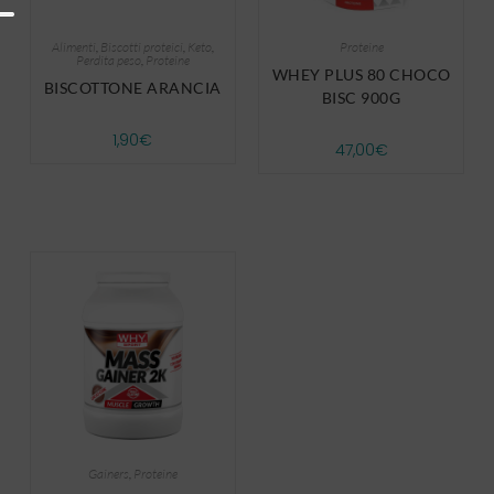
Alimenti
,
Biscotti proteici
,
Keto
,
Proteine
Perdita peso
,
Proteine
WHEY PLUS 80 CHOCO
BISCOTTONE ARANCIA
BISC 900G
1,90
€
47,00
€
Gainers
,
Proteine