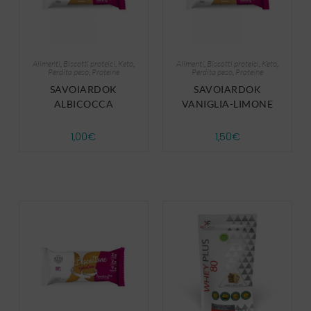
Alimenti
,
Biscotti proteici
,
Keto
,
Alimenti
,
Biscotti proteici
,
Keto
,
Perdita peso
,
Proteine
Perdita peso
,
Proteine
SAVOIARDOK
SAVOIARDOK
ALBICOCCA
VANIGLIA-LIMONE
1,00
€
1,50
€