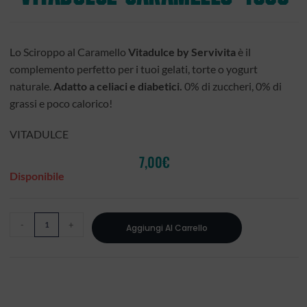
Lo Sciroppo al Caramello
Vitadulce by Servivita
è il
complemento perfetto per i tuoi gelati, torte o yogurt
naturale.
Adatto a celiaci e diabetici.
0% di zuccheri, 0% di
grassi e poco calorico!
VITADULCE
7,00
€
Disponibile
-
+
Aggiungi Al Carrello