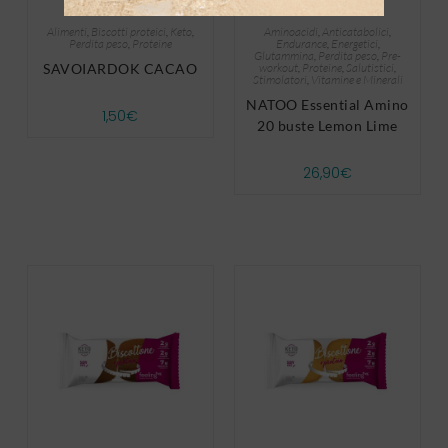
Alimenti
,
Biscotti proteici
,
Keto
,
Aminoacidi
,
Anticatabolici
,
Perdita peso
,
Proteine
Endurance
,
Energetici
,
Glutammina
,
Perdita peso
,
Pre-
SAVOIARDOK CACAO
workout
,
Proteine
,
Salutistici
,
Stimolatori
,
Vitamine e Minerali
NATOO Essential Amino
1,50
€
20 buste Lemon Lime
26,90
€