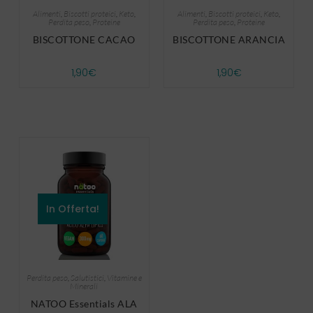
Alimenti
,
Biscotti proteici
,
Keto
,
Alimenti
,
Biscotti proteici
,
Keto
,
Perdita peso
,
Proteine
Perdita peso
,
Proteine
BISCOTTONE CACAO
BISCOTTONE ARANCIA
1,90
€
1,90
€
In Offerta!
Perdita peso
,
Salutistici
,
Vitamine e
Minerali
NATOO Essentials ALA