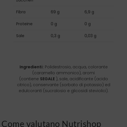
zuccheri
Fibra
69 g
6,9 g
Proteine
0 g
0 g
Sale
0,3 g
0,03 g
Ingredienti:
Polidestrosio, acqua, colorante
(caramello ammonico), aromi
(contiene
SEGALE
), sale, acidificante (acido
citrico), conservante (sorbato di potassio) ed
edulcoranti (sucralosio e glicosidi steviolici).
Come valutano Nutrishop