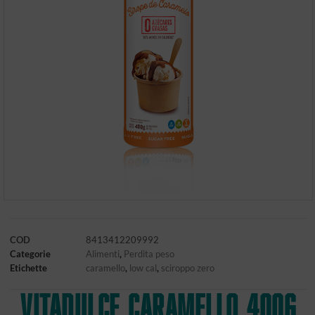
COD
8413412209992
Categorie
Alimenti
,
Perdita peso
Etichette
caramello
,
low cal
,
sciroppo zero
VITADULCE CARAMELLO 400G