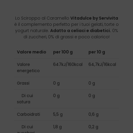
Lo Sciroppo al Caramello
Vitadulce by Servivita
è il complemento perfetto per i tuoi gelati, torte o
yogurt naturale.
Adatto a celiaci e diabetici.
0%
di zuccheri, 0% di grassi e poco calorico!
Valore medio
per 100 g
per 10 g
Valore
647kJ/160kcal
64,7kJ/16kcal
energetico
Grassi
0 g
0 g
Di cui
0 g
0 g
satura
Carboidrati
5,5 g
0,6 g
Di cui
1,8 g
0,2 g