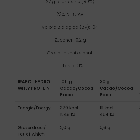
27 g di proteine (89%)
23% di BCAA
Valore Biologico (BV): 104
Zuccheri: 0,2 g
Grassi: quasi assenti
Lattosio: <1%
IRABOL HYDRO
100 g
30 g
WHEY PROTEIN
Cacao/Cocoa
Cacao/Cocoa
Bacio
Bacio
Energia/Energy
370 kcal
111 kcal
1548 kJ
464 kJ
Grassi di cui/
2,0 g
0,6 g
Fat of which