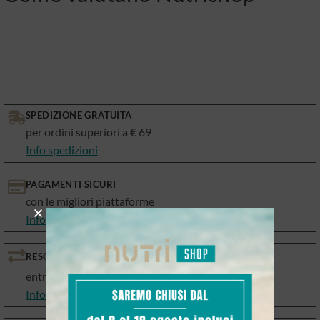
SPEDIZIONE GRATUITA
per ordini superiori a € 69
Info spedizioni
PAGAMENTI SICURI
con le migliori piattaforme
Info Metodi di pagamento
RESO GARANTITO
entro 10 giorni
Info Resi e Cambi