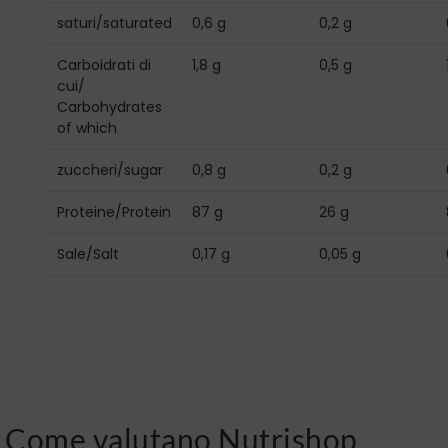
saturi/saturated
0,6 g
0,2 g
Carboidrati di
1,8 g
0,5 g
cui/
Carbohydrates
of which
zuccheri/sugar
0,8 g
0,2 g
Proteine/Protein
87 g
26 g
Sale/Salt
0,17 g
0,05 g
Come valutano Nutrishop