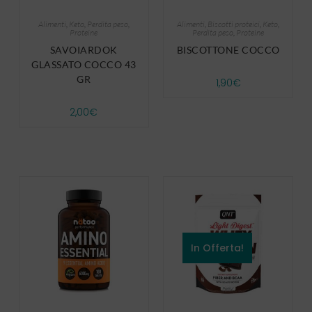
Alimenti
,
Keto
,
Perdita peso
,
Alimenti
,
Biscotti proteici
,
Keto
,
Proteine
Perdita peso
,
Proteine
SAVOIARDOK
BISCOTTONE COCCO
GLASSATO COCCO 43
GR
1,90
€
2,00
€
In Offerta!