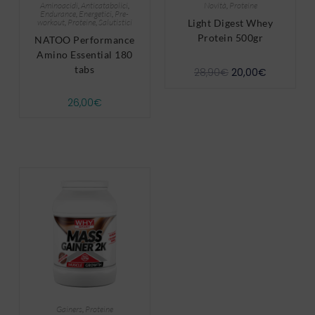
Aminoacidi
,
Anticatabolici
,
Novità
,
Proteine
Endurance
,
Energetici
,
Pre-
workout
,
Proteine
,
Salutistici
Light Digest Whey
Protein 500gr
NATOO Performance
Amino Essential 180
tabs
28,90
€
20,00
€
26,00
€
Gainers
,
Proteine