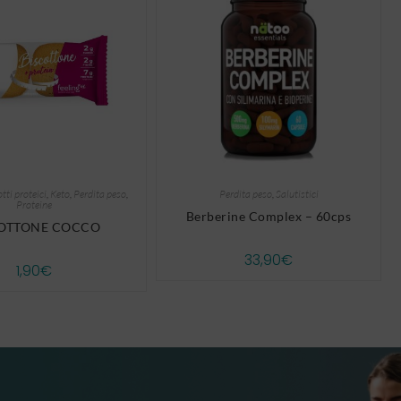
tti proteici
,
Keto
,
Perdita peso
,
Perdita peso
,
Salutistici
Proteine
Berberine Complex – 60cps
COTTONE COCCO
33,90
€
1,90
€