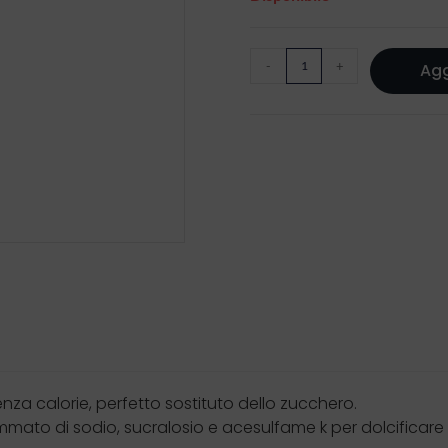
-
+
Agg
nza calorie, perfetto sostituto dello zucchero.
ammato di sodio, sucralosio e acesulfame k per dolcificar