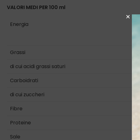
VALORI MEDI PER
100 ml
Energia
Grassi
di cui acidi grassi saturi
Carboidrati
di cui zuccheri
Fibre
Proteine
Sale