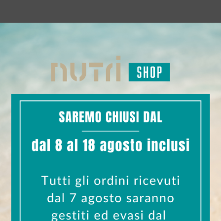
0
0
7
0
0
7
3