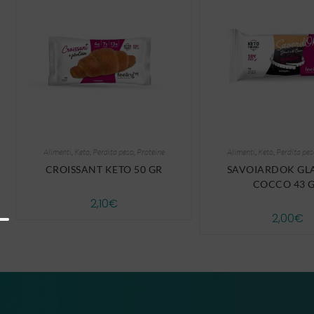
Alimenti
,
Keto
,
Perdita peso
,
Proteine
Alimenti
,
Keto
,
Perdita pes
CROISSANT KETO 50 GR
SAVOIARDOK GL
COCCO 43 
2,10
€
2,00
€