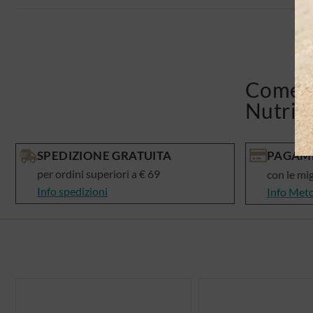
Come v
Nutris
SPEDIZIONE GRATUITA
PAGAME
per ordini superiori a € 69
con le mi
Info spedizioni
Info Met