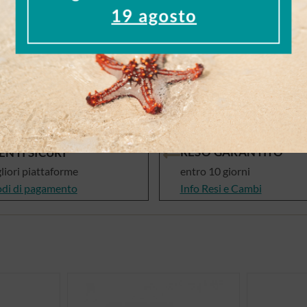
alutano
hop
RESO GARANTITO
NTI SICURI
gliori piattaforme
entro 10 giorni
odi di pagamento
Info Resi e Cambi