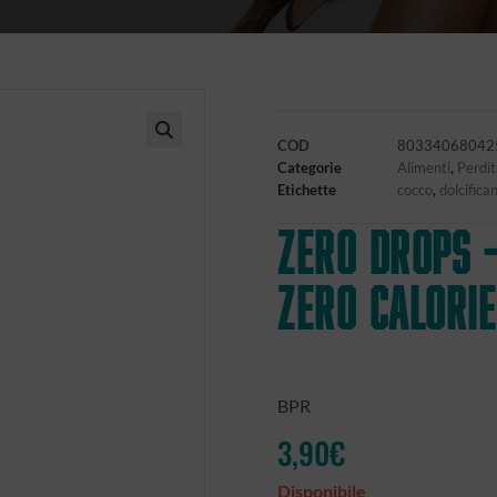
COD
80334068042
🔍
Categorie
Alimenti
,
Perdit
Etichette
cocco
,
dolcifica
ZERO DROPS 
ZERO CALORI
BPR
3,90
€
Disponibile