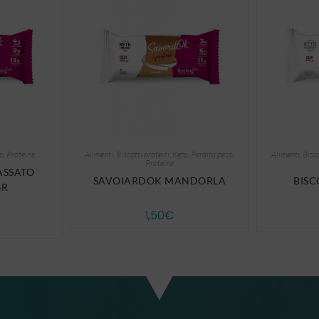
o
,
Proteine
Alimenti
,
Biscotti proteici
,
Keto
,
Perdita peso
,
Alimenti
,
Bisco
Proteine
ASSATO
SAVOIARDOK MANDORLA
BIS
GR
1,50
€