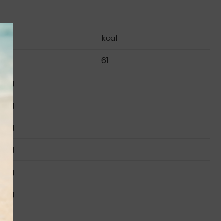
kJ
kcal
258
61
,0 g
,0 g
,6 g
,0 g
,0 g
,6 g
,9 g