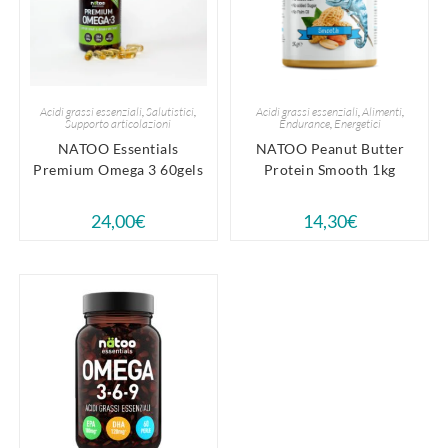
Acidi grassi essenziali
,
Salutistici
,
Acidi grassi essenziali
,
Alimenti
,
Supporto articolazioni
Endurance
,
Energetici
NATOO Essentials
NATOO Peanut Butter
Premium Omega 3 60gels
Protein Smooth 1kg
24,00
€
14,30
€