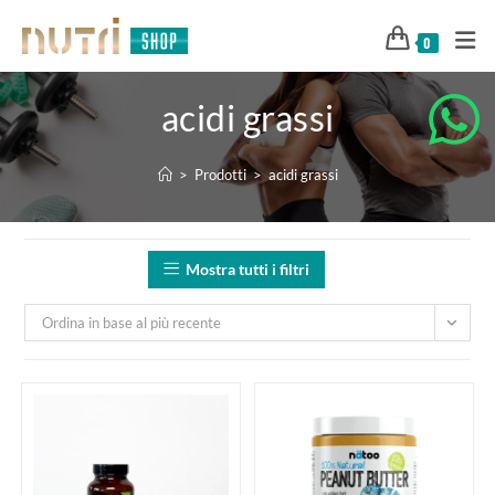
0
acidi grassi
>
Prodotti
>
acidi grassi
Mostra tutti i filtri
Ordina in base al più recente