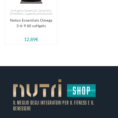
Acidi grassi essenziali
,
Salutistici
,
Stimolatori
,
Supporto articolazioni
Natoo Essentials Omega
3-6-9 60 softgels
12,89
€
IL MEGLIO DEGLI Integratori PER IL FITNESS E IL
BENESSERE