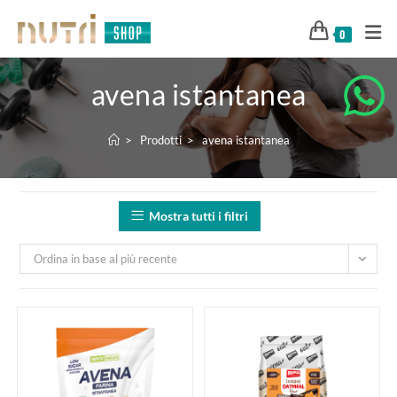
0
avena istantanea
>
Prodotti
>
avena istantanea
Mostra tutti i filtri
Ordina in base al più recente