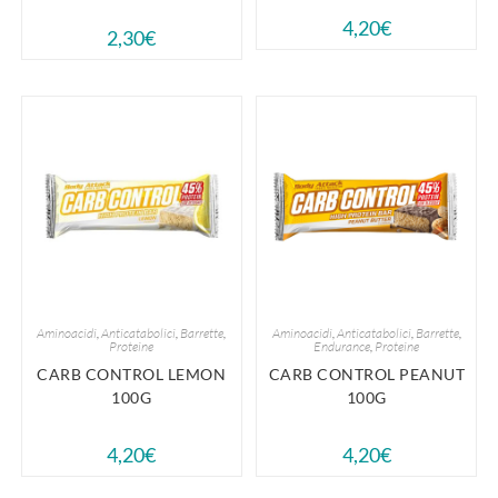
4,20
€
2,30
€
Aminoacidi
,
Anticatabolici
,
Barrette
,
Aminoacidi
,
Anticatabolici
,
Barrette
,
Proteine
Endurance
,
Proteine
CARB CONTROL LEMON
CARB CONTROL PEANUT
100G
100G
4,20
€
4,20
€