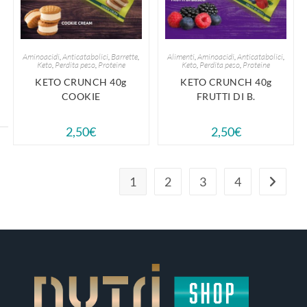
Aminoacidi
,
Anticatabolici
,
Barrette
,
Alimenti
,
Aminoacidi
,
Anticatabolici
,
Keto
,
Perdita peso
,
Proteine
Keto
,
Perdita peso
,
Proteine
KETO CRUNCH 40g
KETO CRUNCH 40g
COOKIE
FRUTTI DI B.
2,50
€
2,50
€
1
2
3
4