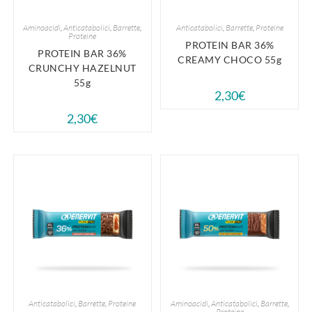
Aminoacidi
,
Anticatabolici
,
Barrette
,
Anticatabolici
,
Barrette
,
Proteine
Proteine
PROTEIN BAR 36%
PROTEIN BAR 36%
CREAMY CHOCO 55g
CRUNCHY HAZELNUT
55g
2,30
€
2,30
€
Anticatabolici
,
Barrette
,
Proteine
Aminoacidi
,
Anticatabolici
,
Barrette
,
Proteine