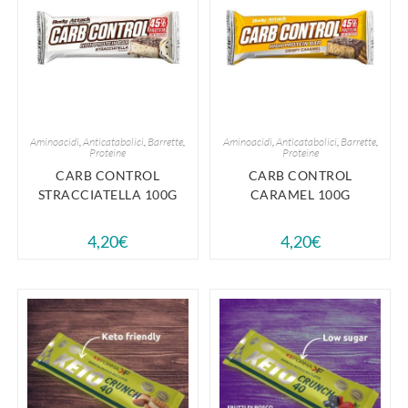
Aminoacidi
,
Anticatabolici
,
Barrette
,
Aminoacidi
,
Anticatabolici
,
Barrette
,
Proteine
Proteine
CARB CONTROL
CARB CONTROL
STRACCIATELLA 100G
CARAMEL 100G
4,20
€
4,20
€