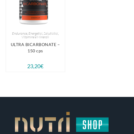
Endurance
,
Energetici
,
Salutistici
,
Vitamine e Minerali
ULTRA BICARBONATE –
150 cps
23,20
€