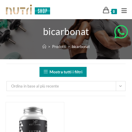
0
bicarbonat
>
Prodotti
>
bicarbonat
Mostra tutti i filtri
Ordina in base al più recente