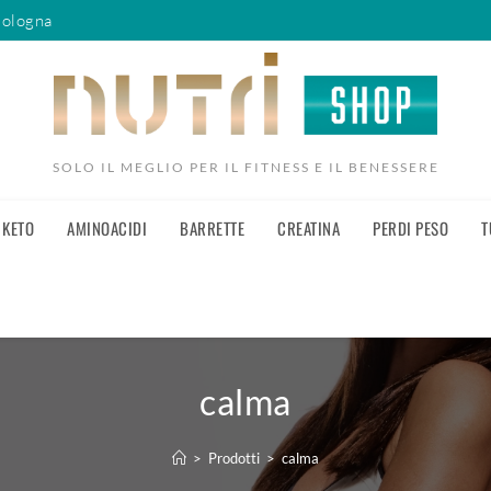
Bologna
SOLO IL MEGLIO PER IL FITNESS E IL BENESSERE
KETO
AMINOACIDI
BARRETTE
CREATINA
PERDI PESO
T
calma
>
Prodotti
>
calma