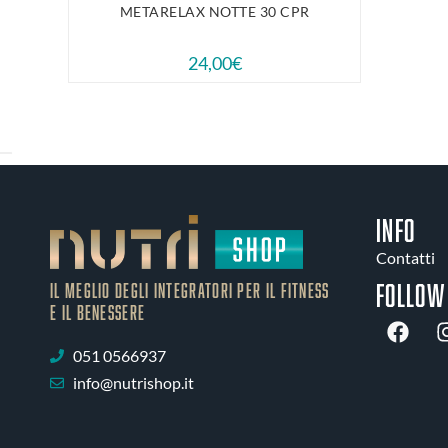
METARELAX NOTTE 30 CPR
24,00
€
INFO
Contatti
Follow
IL MEGLIO DEGLI Integratori PER IL FITNESS
E IL BENESSERE
051 0566937
info@nutrishop.it