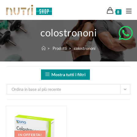
0
colostrononi
>
Prodotti
>
colostrononi
Mostra tutti i filtri
Ordina in base al più recente
IN OFFERTA!