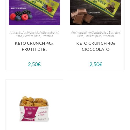
Alimenti
,
Aminoacidi
,
Anticatabolici
,
Aminoacidi
,
Anticatabolici
,
Barrette
,
Keto
,
Perdita peso
,
Proteine
Keto
,
Perdita peso
,
Proteine
KETO CRUNCH 40g
KETO CRUNCH 40g
FRUTTI DI B.
CIOCCOLATO
2,50
€
2,50
€