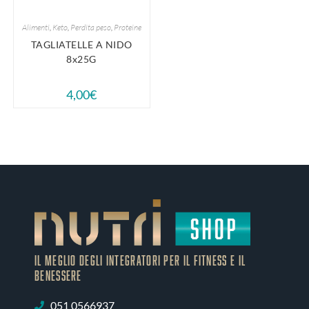
Alimenti
,
Keto
,
Perdita peso
,
Proteine
TAGLIATELLE A NIDO
8x25G
4,00
€
IL MEGLIO DEGLI Integratori PER IL FITNESS E IL
BENESSERE
051 0566937