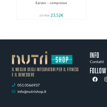
Epizen – compresse
23,52
€
29,40
€
INFO
Contatti
Follow
IL MEGLIO DEGLI Integratori PER IL FITNESS
E IL BENESSERE
051 0566937
info@nutrishop.it