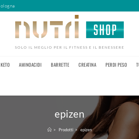
Bologna
SOLO IL MEGLIO PER IL FITNESS E IL BENESSERE
KETO
AMINOACIDI
BARRETTE
CREATINA
PERDI PESO
T
epizen
>
Prodotti
>
epizen