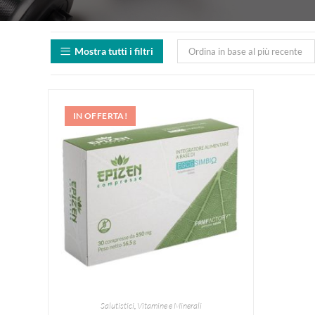
Mostra tutti i filtri
Ordina in base al più recente
IN OFFERTA!
Salutistici
,
Vitamine e Minerali